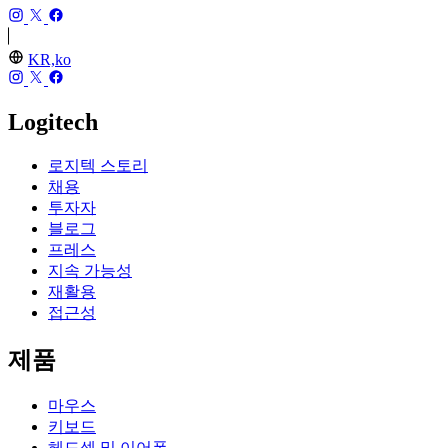
KR,ko
Logitech
로지텍 스토리
채용
투자자
블로그
프레스
지속 가능성
재활용
접근성
제품
마우스
키보드
헤드셋 및 이어폰