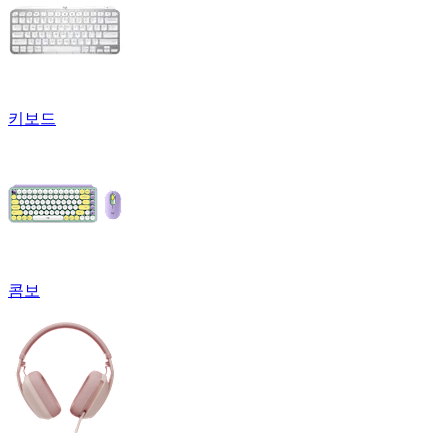
키보드
콤보