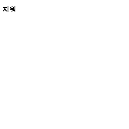
지원
개별 지원
게이밍 지원
비즈니스 및 교육 지원
연락처
소프트웨어
게이밍 및 스트리밍용 GHub
퍼포먼스를 위한 Options+
Logitech
제품
게이밍 및 스트리밍용
지원