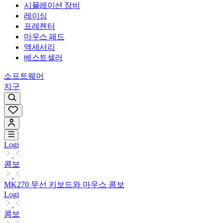
시뮬레이션 장비
레이싱
프레젠터
마우스 패드
액세서리
베스트셀러
소프트웨어
지구
Logi
콤보
MK270 무선 키보드와 마우스 콤보
Logi
콤보