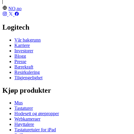
NO,no
Logitech
Vår bakgrunn
Karriere
Investorer
Blogg
Presse
Bærekraft
Resirkulering
Tilgjengelighet
Kjøp produkter
Mus
Tastaturer
Hodesett og ørepropper
Webkameraer
Høyttalere
Tastaturetuier for iPad