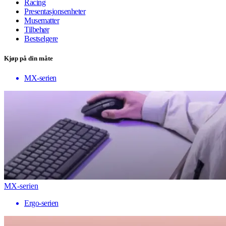
Racing
Presentasjonsenheter
Musematter
Tilbehør
Bestselgere
Kjøp på din måte
MX-serien
MX-serien
Ergo-serien