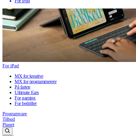
For iPad
For iPad
MX for kreative
MX for programmerere
På farten
Ultimate Ears
For gaming
For bedrifter
Programvare
Tilbud
Planet