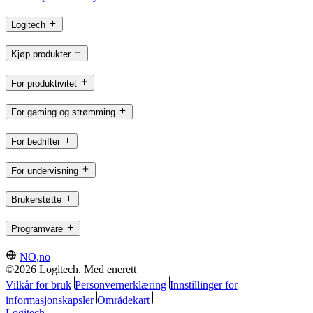
Logitech
Kjøp produkter
For produktivitet
For gaming og strømming
For bedrifter
For undervisning
Brukerstøtte
Programvare
NO,no
©2026 Logitech. Med enerett
Vilkår for bruk
Personvernerklæring
Innstillinger for
informasjonskapsler
Områdekart
Logitech