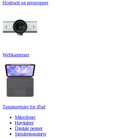
Hodesett og ørepropper
Webkameraer
Tastaturetuier for iPad
Mikrofoner
Høyttalere
Digitale penner
Simuleringsutstyr