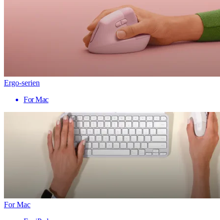
Ergo-serien
For Mac
For Mac