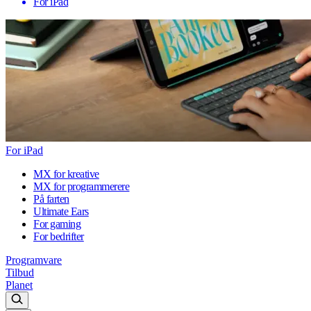
For iPad
For iPad
MX for kreative
MX for programmerere
På farten
Ultimate Ears
For gaming
For bedrifter
Programvare
Tilbud
Planet