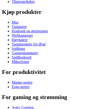
Tilgjengelighet
Kjøp produkter
Mus
Tastaturer
Hodesett og ørepropper
Webkameraer
Høyttalere
Tastaturetuier for iPad
Spillmus
Gamingtastaturer
Spillhodesett
Mikrofoner
For produktivitet
Master-serien
Ergo-serien
For gaming og strømming
Astro Gaming