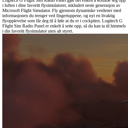
Logitech G Flight Sim Radio Panel gjør det enkelt å komme seg opp
i luften i dine favoritt flysimulatorer, inkludert neste generasjon av
Microsoft Flight Simulator. Fly gjennom dynamiske verdener med
informasjonen du trenger ved fingertuppene, og nyt en livaktig
flyopplevelse som får deg til å føle at du er i cockpiten. Logitech G
Flight Sim Radio Panel er enkelt å sette opp, så du kan ta til himmels
i din favoritt flysimulator uten alt styret.