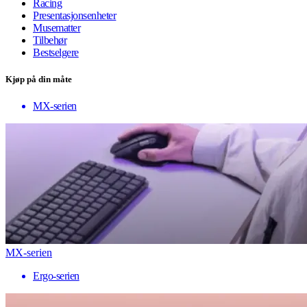
Racing
Presentasjonsenheter
Musematter
Tilbehør
Bestselgere
Kjøp på din måte
MX-serien
MX-serien
Ergo-serien