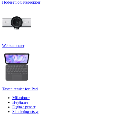
Hodesett og ørepropper
Webkameraer
Tastaturetuier for iPad
Mikrofoner
Høyttalere
Digitale penner
Simuleringsutstyr