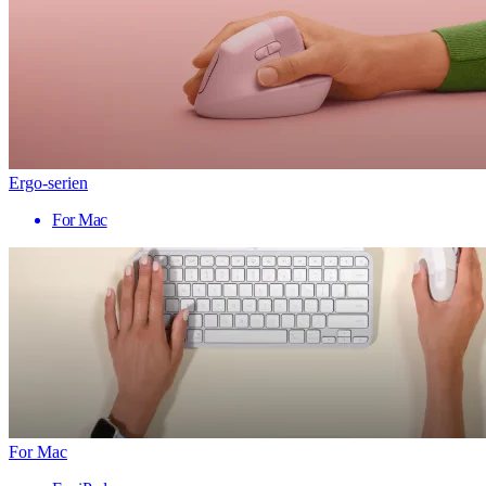
Ergo-serien
For Mac
For Mac