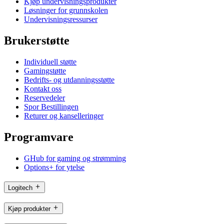
Kjøp undervisningsprodukter
Løsninger for grunnskolen
Undervisningsressurser
Brukerstøtte
Individuell støtte
Gamingstøtte
Bedrifts- og utdanningsstøtte
Kontakt oss
Reservedeler
Spor Bestillingen
Returer og kanselleringer
Programvare
GHub for gaming og strømming
Options+ for ytelse
Logitech
Kjøp produkter