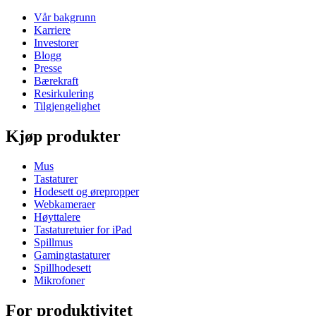
Vår bakgrunn
Karriere
Investorer
Blogg
Presse
Bærekraft
Resirkulering
Tilgjengelighet
Kjøp produkter
Mus
Tastaturer
Hodesett og ørepropper
Webkameraer
Høyttalere
Tastaturetuier for iPad
Spillmus
Gamingtastaturer
Spillhodesett
Mikrofoner
For produktivitet