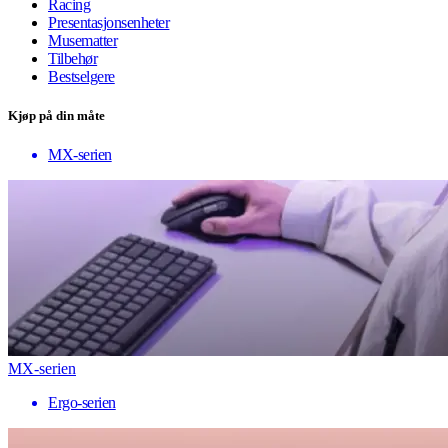
Racing
Presentasjonsenheter
Musematter
Tilbehør
Bestselgere
Kjøp på din måte
MX-serien
MX-serien
Ergo-serien