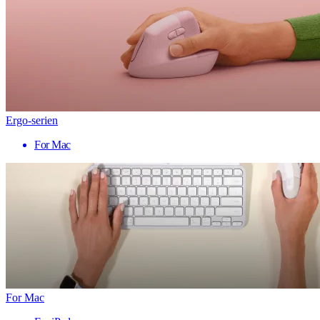
Ergo-serien
For Mac
For Mac