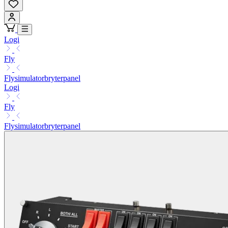
Logi
Fly
Flysimulatorbryterpanel
Logi
Fly
Flysimulatorbryterpanel