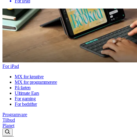
For iPad
For iPad
MX for kreative
MX for programmerere
På farten
Ultimate Ears
For gaming
For bedrifter
Programvare
Tilbud
Planet