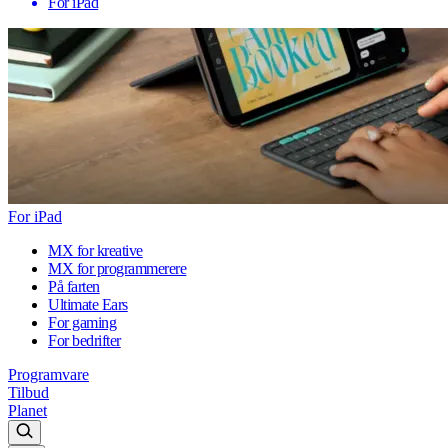
For iPad
For iPad
MX for kreative
MX for programmerere
På farten
Ultimate Ears
For gaming
For bedrifter
Programvare
Tilbud
Planet