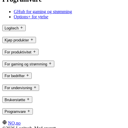
GHub for gaming og strømming
Options+ for ytelse
Logitech
Kjøp produkter
For produktivitet
For gaming og strømming
For bedrifter
For undervisning
Brukerstøtte
Programvare
NO,no