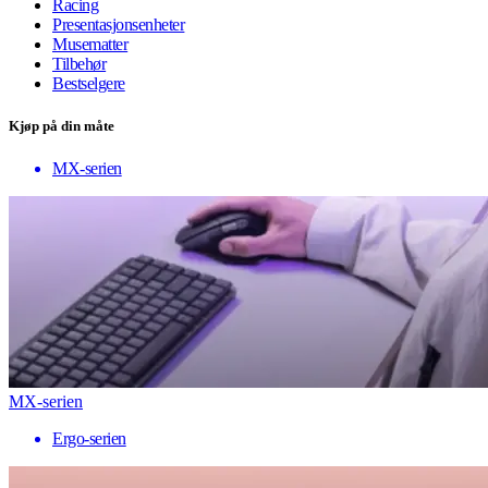
Racing
Presentasjonsenheter
Musematter
Tilbehør
Bestselgere
Kjøp på din måte
MX-serien
MX-serien
Ergo-serien