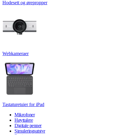
Hodesett og ørepropper
Webkameraer
Tastaturetuier for iPad
Mikrofoner
Høyttalere
Digitale penner
Simuleringsutstyr