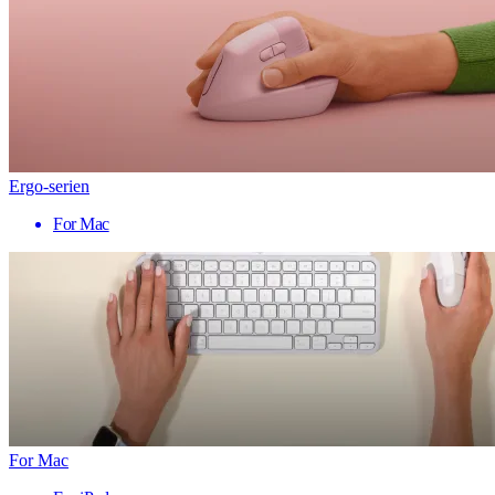
Ergo-serien
For Mac
For Mac