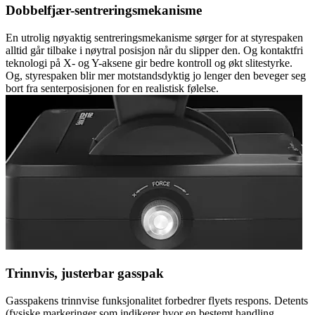
Dobbelfjær-sentreringsmekanisme
En utrolig nøyaktig sentreringsmekanisme sørger for at styrespaken
alltid går tilbake i nøytral posisjon når du slipper den. Og kontaktfri
teknologi på X- og Y-aksene gir bedre kontroll og økt slitestyrke.
Og, styrespaken blir mer motstandsdyktig jo lenger den beveger seg
bort fra senterposisjonen for en realistisk følelse.
Trinnvis, justerbar gasspak
Gasspakens trinnvise funksjonalitet forbedrer flyets respons. Detents
(fysiske markeringer som indikerer hvor en bestemt handling