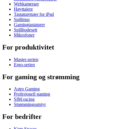
Webkameraer
Høyttalere
Tastaturetuier for iPad
Spillmus
Gamingtastaturer
Spillhodesett
Mikrofoner
For produktivitet
Master-serien
Ergo-serien
For gaming og strømming
Astro Gaming
Profesjonell gaming
SIM-racing
Strømmingsutstyr
For bedrifter
Kjøp Spaces