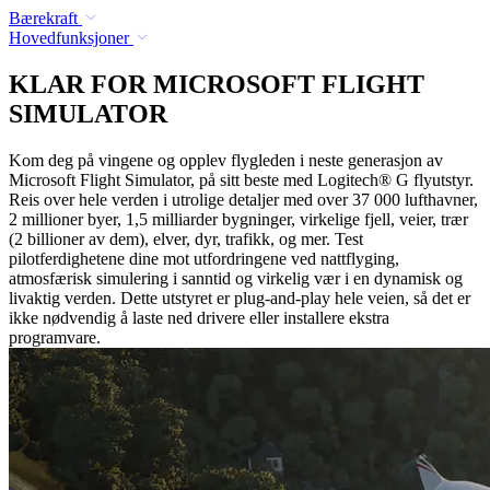
Bærekraft
Hovedfunksjoner
KLAR FOR MICROSOFT FLIGHT
SIMULATOR
Kom deg på vingene og opplev flygleden i neste generasjon av
Microsoft Flight Simulator, på sitt beste med Logitech® G flyutstyr.
Reis over hele verden i utrolige detaljer med over 37 000 lufthavner,
2 millioner byer, 1,5 milliarder bygninger, virkelige fjell, veier, trær
(2 billioner av dem), elver, dyr, trafikk, og mer. Test
pilotferdighetene dine mot utfordringene ved nattflyging,
atmosfærisk simulering i sanntid og virkelig vær i en dynamisk og
livaktig verden. Dette utstyret er plug-and-play hele veien, så det er
ikke nødvendig å laste ned drivere eller installere ekstra
programvare.