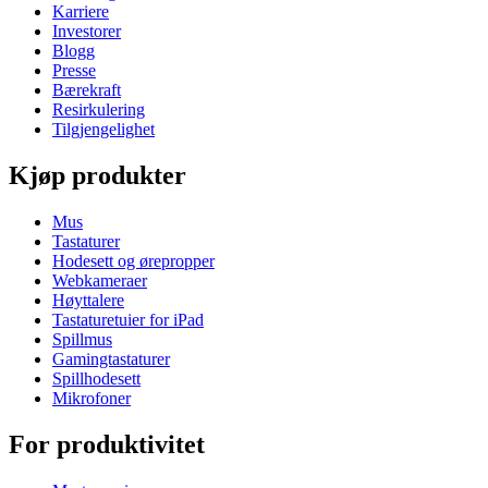
Karriere
Investorer
Blogg
Presse
Bærekraft
Resirkulering
Tilgjengelighet
Kjøp produkter
Mus
Tastaturer
Hodesett og ørepropper
Webkameraer
Høyttalere
Tastaturetuier for iPad
Spillmus
Gamingtastaturer
Spillhodesett
Mikrofoner
For produktivitet