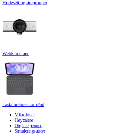
Hodesett og ørepropper
Webkameraer
Tastaturetuier for iPad
Mikrofoner
Høyttalere
Digitale penner
Simuleringsutstyr