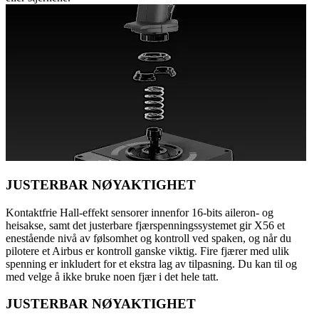
JUSTERBAR NØYAKTIGHET
Kontaktfrie Hall-effekt sensorer innenfor 16-bits aileron- og
heisakse, samt det justerbare fjærspenningssystemet gir X56 et
enestående nivå av følsomhet og kontroll ved spaken, og når du
pilotere et Airbus er kontroll ganske viktig. Fire fjærer med ulik
spenning er inkludert for et ekstra lag av tilpasning. Du kan til og
med velge å ikke bruke noen fjær i det hele tatt.
JUSTERBAR NØYAKTIGHET