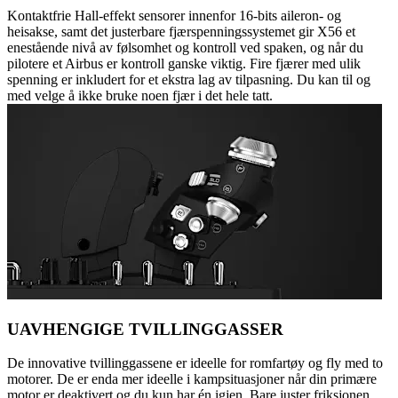
Kontaktfrie Hall-effekt sensorer innenfor 16-bits aileron- og
heisakse, samt det justerbare fjærspenningssystemet gir X56 et
enestående nivå av følsomhet og kontroll ved spaken, og når du
pilotere et Airbus er kontroll ganske viktig. Fire fjærer med ulik
spenning er inkludert for et ekstra lag av tilpasning. Du kan til og
med velge å ikke bruke noen fjær i det hele tatt.
UAVHENGIGE TVILLINGGASSER
De innovative tvillinggassene er ideelle for romfartøy og fly med to
motorer. De er enda mer ideelle i kampsituasjoner når din primære
motor er deaktivert og du kun har én igjen. Bare juster friksjonen