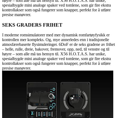
høyre – som alle må tas hensyn til. X56 H.O.T.A.S. har unike,
spesialbygde mini analoge spaker ved tomlene, som gir fire ekstra
kontrollakser som også fungerer som knapper, perfekt for å utføre
presise manøvrer.
SEKS GRADERS FRIHET
I moderne romsimulatorer med mer dynamisk romfartøyfysikk er
kontrollen mer kompleks. Og, mye annerledes enn i tradisjonelle
atmosfærebaserte flysimuleringer. 6DoF er de seks gradene av frihet
– helle, rulle, dreie, bakover, fremover, opp, ned, til venstre og til
høyre – som alle må tas hensyn til. X56 H.O.T.A.S. har unike,
spesialbygde mini analoge spaker ved tomlene, som gir fire ekstra
kontrollakser som også fungerer som knapper, perfekt for å utføre
presise manøvrer.