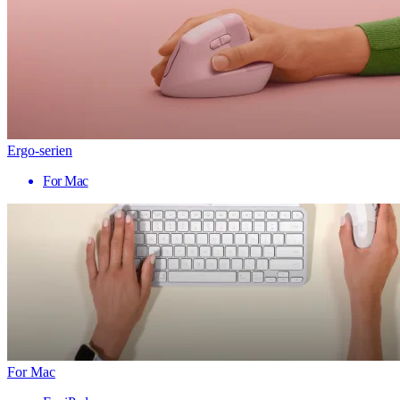
Ergo-serien
For Mac
For Mac