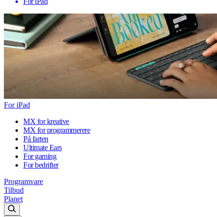
For iPad
For iPad
MX for kreative
MX for programmerere
På farten
Ultimate Ears
For gaming
For bedrifter
Programvare
Tilbud
Planet