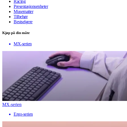
Racing
Presentasjonsenheter
Musematter
Tilbehør
Bestselgere
Kjøp på din måte
MX-serien
MX-serien
Ergo-serien