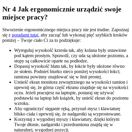
Nr 4 Jak ergonomicznie urządzić swoje
miejsce pracy?
Stworzenie ergonomicznego miejsca pracy nie jest trudne. Zapoznaj
się z
poradami tutaj
, aby zacząć lub wykonaj pięć szybkich kroków
poniżej – Twoje ciało Ci za to podziękuje:
Wyreguluj wysokość krzesła tak, aby kolana były ustawione
pod kątem prostym. Sprawdź, czy uda są ułożone poziomo, a
stopy są całkowicie oparte na podłodze.
Dopasuj wysokość blatu tak, by łokcie były ułożone równo
ze stołem. Podnieś biurko nieco poniżej wysokości łokci;
ramiona powinny znajdować się w linii prostej.
Umieść ekran monitora zewnętrznego na wysokości ramion i
upewnij się, że górna część ekranu znajduje się na wysokości
oczu. Jeżeli pracujesz na laptopie, postaraj się używać
podstawki na laptop lub książek, by unieść ekran do poziomu
wzroku.
Aby ograniczyć sięganie ręką, przysuń mysz i klawiaturę
blisko ciała i upewnij się, że nadgarstki są wyprostowane.
Korzystaj z wygodnej myszy i klawiatury, dzięki którym
Twoje dłonie, nadgarstki i przedramiona znajdą się w
naturalnej, wygodnej pozycji.