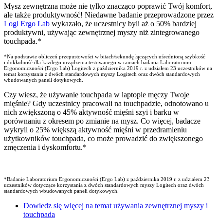
Mysz zewnętrzna może nie tylko znacząco poprawić Twój komfort,
ale także produktywność! Niedawne badanie przeprowadzone przez
Logi Ergo Lab
wykazało, że uczestnicy byli aż o 50% bardziej
produktywni, używając zewnętrznej myszy niż zintegrowanego
touchpada.*
*Na podstawie obliczeń przepustowości w bitach/sekundę łączących uśrednioną szybkość
i dokładność dla każdego urządzenia testowanego w ramach badania Laboratorium
Ergonomiczności (Ergo Lab) Logitech z października 2019 r. z udziałem 23 uczestników na
temat korzystania z dwóch standardowych myszy Logitech oraz dwóch standardowych
wbudowanych paneli dotykowych.
Czy wiesz, że używanie touchpada w laptopie męczy Twoje
mięśnie? Gdy uczestnicy pracowali na touchpadzie, odnotowano u
nich zwiększoną o 45% aktywność mięśni szyi i barku w
porównaniu z okresem po zmianie na mysz. Co więcej, badacze
wykryli o 25% większą aktywność mięśni w przedramieniu
użytkowników touchpada, co może prowadzić do zwiększonego
zmęczenia i dyskomfortu.*
*Badanie Laboratorium Ergonomiczności (Ergo Lab) z października 2019 r. z udziałem 23
uczestników dotyczące korzystania z dwóch standardowych myszy Logitech oraz dwóch
standardowych wbudowanych paneli dotykowych.
Dowiedz się więcej na temat używania zewnętrznej myszy i
touchpada