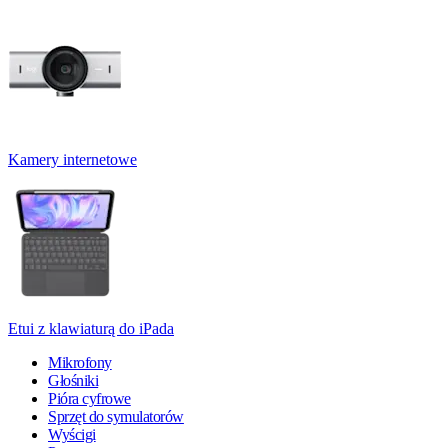
Kamery internetowe
Etui z klawiaturą do iPada
Mikrofony
Głośniki
Pióra cyfrowe
Sprzęt do symulatorów
Wyścigi