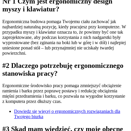
Nr 1 Czym jest ergonomiczny design
myszy i klawiatur?
Ergonomiczna budowa pomaga Twojemu ciału zachować jak
najbardziej naturalną pozycję, kiedy pracujesz przy komputerze. W
przypadku myszy i klawiatur oznacza to, że powinny być one tak
zaprojektowane, aby podczas korzystania z nich nadgarstki były
wyprostowane (bez zginania na boki lub w górę i w dół) i najlepiej
uniesione ponad stół – lub przynajmniej nie uciskały twardej
powierzchni.
#2 Dlaczego potrzebuję ergonomicznego
stanowiska pracy?
Ergonomiczne środowisko pracy pomaga zmniejszyć obciążenie
ramienia i barku przez poprawę postawy i redukcję obciążenia
mięśni przedramienia i barku, co pozwala na wygodne korzystanie
z komputera przez dłuższy czas.
Dowiedz się więcej o ergonomicznych rozwiązaniach dla
Twojego biurka
#3 Skąd mam wiedzieć, czy moje obecne