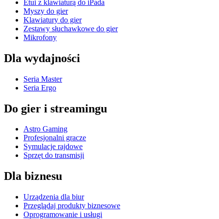
Etui z klawiaturą do iPada
Myszy do gier
Klawiatury do gier
Zestawy słuchawkowe do gier
Mikrofony
Dla wydajności
Seria Master
Seria Ergo
Do gier i streamingu
Astro Gaming
Profesjonalni gracze
Symulacje rajdowe
Sprzęt do transmisji
Dla biznesu
Urządzenia dla biur
Przeglądaj produkty biznesowe
Oprogramowanie i usługi