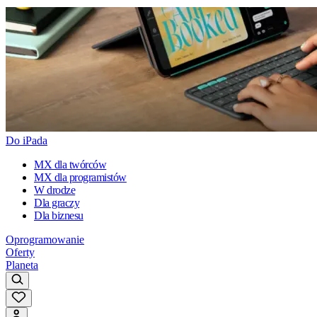
Do iPada
MX dla twórców
MX dla programistów
W drodze
Dla graczy
Dla biznesu
Oprogramowanie
Oferty
Planeta