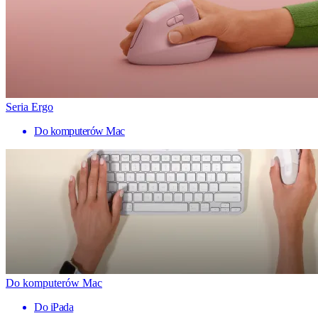
Seria Ergo
Do komputerów Mac
Do komputerów Mac
Do iPada