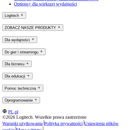
Options+ dla większej wydajności
Logitech
ZOBACZ NASZE PRODUKTY
Dla wydajności
Do gier i streamingu
Dla biznesu
Dla edukacji
Pomoc techniczna
Oprogramowanie
PL,pl
©2026 Logitech. Wszelkie prawa zastrzeżone
Warunki użytkowania
Polityka prywatności
Ustawienia plików
cookie
Mapa witryny