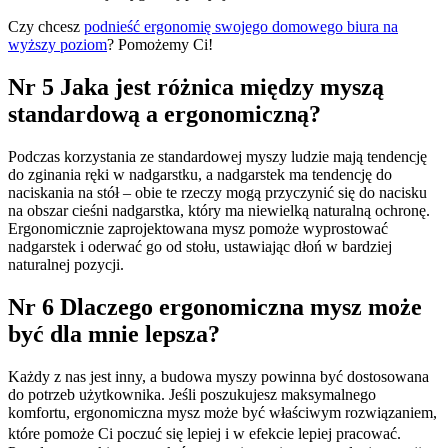
Czy chcesz
podnieść ergonomię swojego domowego biura na
wyższy poziom
? Pomożemy Ci!
Nr 5 Jaka jest różnica między myszą
standardową a ergonomiczną?
Podczas korzystania ze standardowej myszy ludzie mają tendencję
do zginania ręki w nadgarstku, a nadgarstek ma tendencję do
naciskania na stół – obie te rzeczy mogą przyczynić się do nacisku
na obszar cieśni nadgarstka, który ma niewielką naturalną ochronę.
Ergonomicznie zaprojektowana mysz pomoże wyprostować
nadgarstek i oderwać go od stołu, ustawiając dłoń w bardziej
naturalnej pozycji.
Nr 6 Dlaczego ergonomiczna mysz może
być dla mnie lepsza?
Każdy z nas jest inny, a budowa myszy powinna być dostosowana
do potrzeb użytkownika. Jeśli poszukujesz maksymalnego
komfortu, ergonomiczna mysz może być właściwym rozwiązaniem,
które pomoże Ci poczuć się lepiej i w efekcie lepiej pracować.