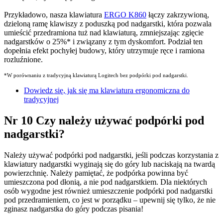
Przykładowo, nasza klawiatura
ERGO K860
łączy zakrzywioną,
dzieloną ramę klawiszy z poduszką pod nadgarstki, która pozwala
umieścić przedramiona tuż nad klawiaturą, zmniejszając zgięcie
nadgarstków o 25%
*
i związany z tym dyskomfort. Podział ten
dopełnia efekt pochyłej budowy, który utrzymuje ręce i ramiona
rozluźnione.
*W porównaniu z tradycyjną klawiaturą Logitech bez podpórki pod nadgarstki.
Dowiedz się, jak się ma klawiatura ergonomiczna do
tradycyjnej
Nr 10 Czy należy używać podpórki pod
nadgarstki?
Należy używać podpórki pod nadgarstki, jeśli podczas korzystania z
klawiatury nadgarstki wyginają się do góry lub naciskają na twardą
powierzchnię. Należy pamiętać, że podpórka powinna być
umieszczona pod dłonią, a nie pod nadgarstkiem. Dla niektórych
osób wygodne jest również umieszczenie podpórki pod nadgarstki
pod przedramieniem, co jest w porządku – upewnij się tylko, że nie
zginasz nadgarstka do góry podczas pisania!