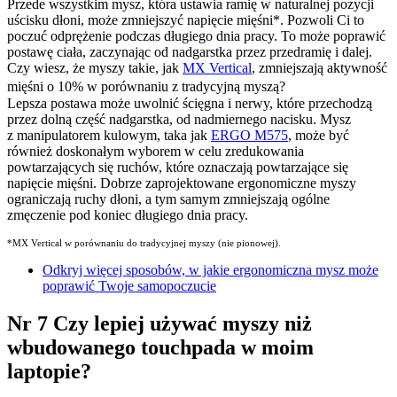
Przede wszystkim mysz, która ustawia ramię w naturalnej pozycji
uścisku dłoni, może zmniejszyć napięcie mięśni
*
. Pozwoli Ci to
poczuć odprężenie podczas długiego dnia pracy. To może poprawić
postawę ciała, zaczynając od nadgarstka przez przedramię i dalej.
Czy wiesz, że myszy takie, jak
MX Vertical
, zmniejszają aktywność
mięśni o 10% w porównaniu z tradycyjną myszą?
Lepsza postawa może uwolnić ścięgna i nerwy, które przechodzą
przez dolną część nadgarstka, od nadmiernego nacisku. Mysz
z manipulatorem kulowym, taka jak
ERGO M575
, może być
również doskonałym wyborem w celu zredukowania
powtarzających się ruchów, które oznaczają powtarzające się
napięcie mięśni. Dobrze zaprojektowane ergonomiczne myszy
ograniczają ruchy dłoni, a tym samym zmniejszają ogólne
zmęczenie pod koniec długiego dnia pracy.
*MX Vertical w porównaniu do tradycyjnej myszy (nie pionowej).
Odkryj więcej sposobów, w jakie ergonomiczna mysz może
poprawić Twoje samopoczucie
Nr 7 Czy lepiej używać myszy niż
wbudowanego touchpada w moim
laptopie?