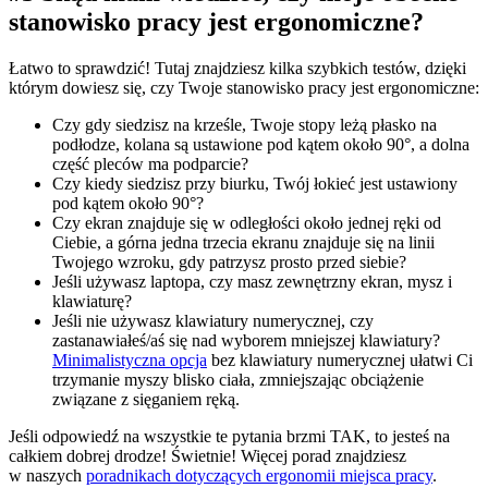
stanowisko pracy jest ergonomiczne?
Łatwo to sprawdzić! Tutaj znajdziesz kilka szybkich testów, dzięki
którym dowiesz się, czy Twoje stanowisko pracy jest ergonomiczne:
Czy gdy siedzisz na krześle, Twoje stopy leżą płasko na
podłodze, kolana są ustawione pod kątem około 90°, a dolna
część pleców ma podparcie?
Czy kiedy siedzisz przy biurku, Twój łokieć jest ustawiony
pod kątem około 90°?
Czy ekran znajduje się w odległości około jednej ręki od
Ciebie, a górna jedna trzecia ekranu znajduje się na linii
Twojego wzroku, gdy patrzysz prosto przed siebie?
Jeśli używasz laptopa, czy masz zewnętrzny ekran, mysz i
klawiaturę?
Jeśli nie używasz klawiatury numerycznej, czy
zastanawiałeś/aś się nad wyborem mniejszej klawiatury?
Minimalistyczna opcja
bez klawiatury numerycznej ułatwi Ci
trzymanie myszy blisko ciała, zmniejszając obciążenie
związane z sięganiem ręką.
Jeśli odpowiedź na wszystkie te pytania brzmi TAK, to jesteś na
całkiem dobrej drodze! Świetnie! Więcej porad znajdziesz
w naszych
poradnikach dotyczących ergonomii miejsca pracy
.