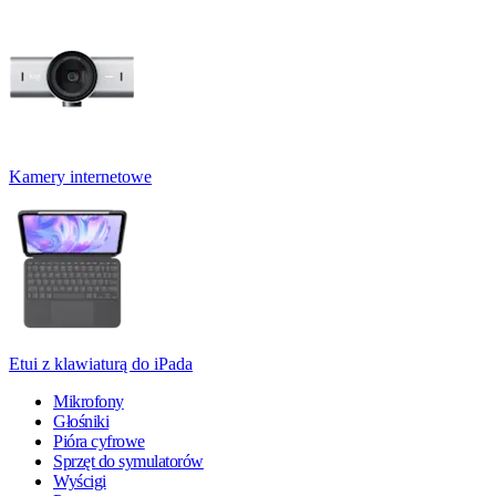
Kamery internetowe
Etui z klawiaturą do iPada
Mikrofony
Głośniki
Pióra cyfrowe
Sprzęt do symulatorów
Wyścigi