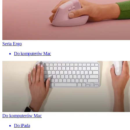
Seria Ergo
Do komputerów Mac
Do komputerów Mac
Do iPada