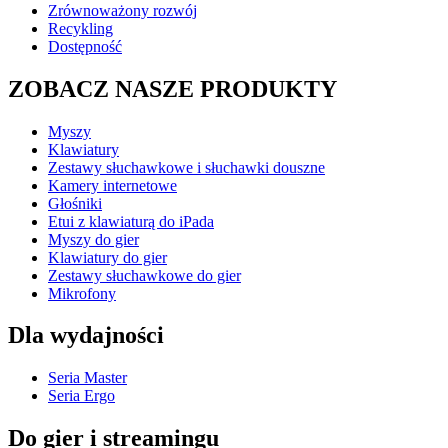
Zrównoważony rozwój
Recykling
Dostępność
ZOBACZ NASZE PRODUKTY
Myszy
Klawiatury
Zestawy słuchawkowe i słuchawki douszne
Kamery internetowe
Głośniki
Etui z klawiaturą do iPada
Myszy do gier
Klawiatury do gier
Zestawy słuchawkowe do gier
Mikrofony
Dla wydajności
Seria Master
Seria Ergo
Do gier i streamingu