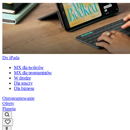
Do iPada
MX dla twórców
MX dla programistów
W drodze
Dla graczy
Dla biznesu
Oprogramowanie
Oferty
Planeta