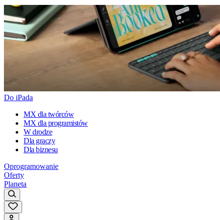
Do iPada
MX dla twórców
MX dla programistów
W drodze
Dla graczy
Dla biznesu
Oprogramowanie
Oferty
Planeta