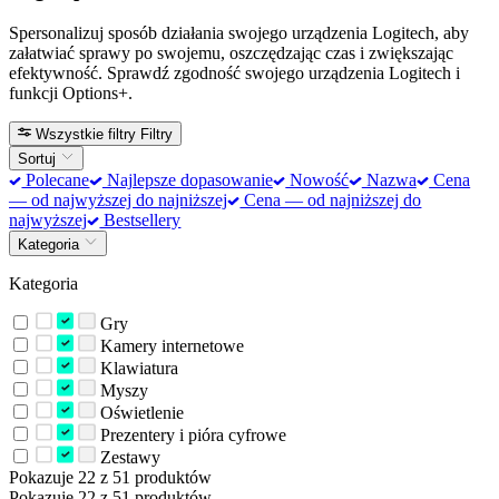
Spersonalizuj sposób działania swojego urządzenia Logitech, aby
załatwiać sprawy po swojemu, oszczędzając czas i zwiększając
efektywność. Sprawdź zgodność swojego urządzenia Logitech i
funkcji Options+.
Wszystkie filtry
Filtry
Sortuj
Polecane
Najlepsze dopasowanie
Nowość
Nazwa
Cena
— od najwyższej do najniższej
Cena — od najniższej do
najwyższej
Bestsellery
Kategoria
Kategoria
Gry
Kamery internetowe
Klawiatura
Myszy
Oświetlenie
Prezentery i pióra cyfrowe
Zestawy
Pokazuje 22 z 51 produktów
Pokazuje 22 z 51 produktów