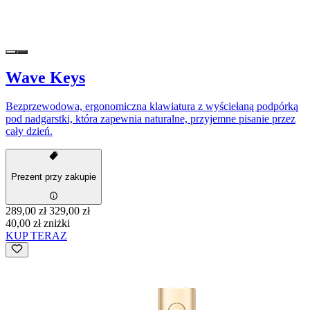
Wave Keys
Bezprzewodowa, ergonomiczna klawiatura z wyściełaną podpórką
pod nadgarstki, która zapewnia naturalne, przyjemne pisanie przez
cały dzień.
Prezent przy zakupie
289,00 zł
329,00 zł
40,00 zł zniżki
KUP TERAZ