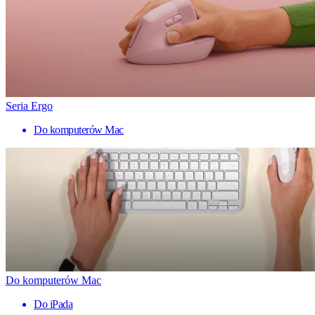
Seria Ergo
Do komputerów Mac
Do komputerów Mac
Do iPada