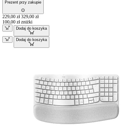
Prezent przy zakupie
229,00 zł
329,00 zł
100,00 zł zniżki
Dodaj do koszyka
Dodaj do koszyka