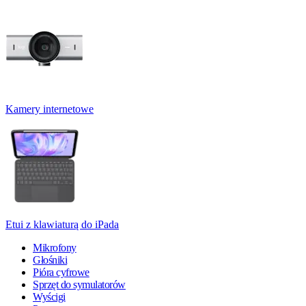
Kamery internetowe
Etui z klawiaturą do iPada
Mikrofony
Głośniki
Pióra cyfrowe
Sprzęt do symulatorów
Wyścigi