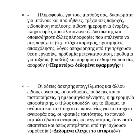
- Πληροφορίες για τους μισθούς σας, δικαιώματα
για μπόνους και προμήθειες, τρέχουσες παροχές,
ειδοποίηση απόλυσης, πιθανή ημερομηνία έναρξης,
πληροφορίες προφίλ κοινωνικής δικτύωσης και
οποιεσδήποτε άλλες πληροφορίες που επιλέγετε να
μας παρέχετε (π.χ. στόχοι καριέρας, προτιμήσεις
απασχόλησης, λόγος αποχώρησης από την τρέχουσα
θέση εργασίας, προθυμία μετεγκατάσταση, προθυμία
για ταξίδια, βραβεία) και παρόμοια δεδομένα που σας
αφορούν («
Περαιτέρω δεδομένα εφαρμογής
»)·
- Οι άδειες άσκησης επαγγέλματος και άλλου
είδους εργασίας, οι συνδρομές, οι άδειες και οι
πιστοποιήσεις, η ημερομηνία γέννησης, η ημερομηνία
αποφοίτησης, ο τίτλος σπουδών και το ίδρυμα, τα
ονόματα και τα στοιχεία επικοινωνίας για τα στοιχεία
αναφοράς σας, οι κρατικές ταυτότητες, το ποινικό
μητρώο ή/και οι αναφορές φερεγγυότητας, όταν αυτό
απαιτείται και όπως επιτρέπεται από την ισχύουσα
νομοθεσία («
Δεδομένα ελέγχει το ιστορικό
»)·