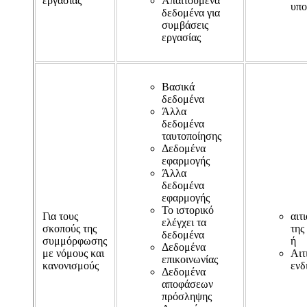
εργασίας
Απαιτούμενα
υπο
δεδομένα για
συμβάσεις
εργασίας
Βασικά
δεδομένα
Άλλα
δεδομένα
ταυτοποίησης
Δεδομένα
εφαρμογής
Άλλα
δεδομένα
εφαρμογής
Το ιστορικό
Για τους
αιτ
ελέγχει τα
σκοπούς της
της
δεδομένα
συμμόρφωσης
ή
Δεδομένα
με νόμους και
Αιτ
επικοινωνίας
κανονισμούς
ενδ
Δεδομένα
αποφάσεων
πρόσληψης