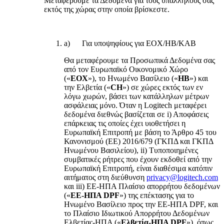
Μεταφέρουμε τα Δεδομένα για τους υπαλλήλους σας
εκτός της χώρας στην οποία βρίσκεστε.
a) Για υποψηφίους για ΕΟΧ/ΗΒ/ΚΑΒ
Θα μεταφέρουμε τα Προσωπικά Δεδομένα σας
από τον Ευρωπαϊκό Οικονομικό Χώρο
(«
ΕΟΧ
»), το Ηνωμένο Βασίλειο («
ΗΒ
») και
την Ελβετία («
CH
») σε χώρες εκτός των εν
λόγω χωρών, βάσει των κατάλληλων μέτρων
ασφάλειας μόνο. Όταν η Logitech μεταφέρει
δεδομένα διεθνώς βασίζεται σε i) Αποφάσεις
επάρκειας τις οποίες έχει υιοθετήσει η
Ευρωπαϊκή Επιτροπή με βάση το Άρθρο 45 του
Κανονισμού (ΕΕ) 2016/679 (ΓΚΠΔ και ΓΚΠΔ
Ηνωμένου Βασιλείου), ii) Τυποποιημένες
συμβατικές ρήτρες που έχουν εκδοθεί από την
Ευρωπαϊκή Επιτροπή, είναι διαθέσιμα κατόπιν
αιτήματος στη διεύθυνση
privacy@logitech.com
και iii) ΕΕ-ΗΠΑ Πλαίσιο απορρήτου δεδομένων
(«
ΕΕ-ΗΠΑ DPF
») της επέκτασης για το
Ηνωμένο Βασίλειο προς την ΕΕ-ΗΠΑ DPF, και
το Πλαίσιο Ιδιωτικού Απορρήτου Δεδομένων
Ελβετίας-ΗΠΑ («
Ελβετία-ΗΠΑ DPF
»), όπως