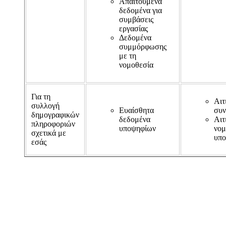
Απαιτούμενα
δεδομένα για
συμβάσεις
εργασίας
Δεδομένα
συμμόρφωσης
με τη
νομοθεσία
Για τη
Αιτ
συλλογή
Ευαίσθητα
συν
δημογραφικών
δεδομένα
Αιτ
πληροφοριών
υποψηφίων
νομ
σχετικά με
υπο
εσάς