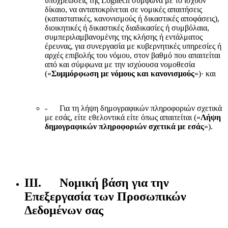
υποχρεώσεις της Logitech σύμφωνα με το ισχύον
δίκαιο, να ανταποκρίνεται σε νομικές απαιτήσεις
(καταστατικές, κανονισμούς ή δικαστικές αποφάσεις),
διοικητικές ή δικαστικές διαδικασίες ή συμβόλαια,
συμπεριλαμβανομένης της κλήσης ή εντάλματος
έρευνας, για συνεργασία με κυβερνητικές υπηρεσίες ή
αρχές επιβολής του νόμου, στον βαθμό που απαιτείται
από και σύμφωνα με την ισχύουσα νομοθεσία
(«
Συμμόρφωση με νόμους και κανονισμούς
»)· και
- Για τη λήψη δημογραφικών πληροφοριών σχετικά
με εσάς, είτε εθελοντικά είτε όπως απαιτείται («
Λήψη
δημογραφικών πληροφοριών σχετικά με εσάς
»).
III. Νομική βάση για την
Επεξεργασία των Προσωπικών
Δεδομένων σας