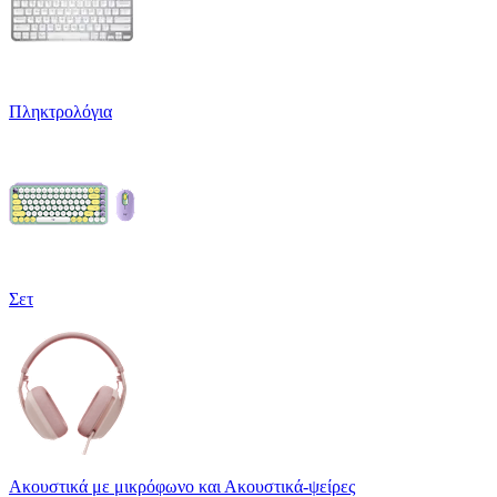
Πληκτρολόγια
Σετ
Ακουστικά με μικρόφωνο και Ακουστικά-ψείρες