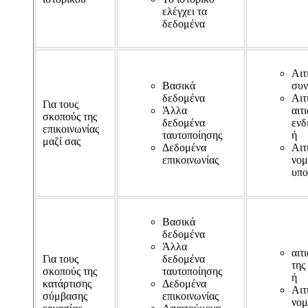
ελέγχει τα
δεδομένα
Αιτ
Βασικά
συν
δεδομένα
Αιτ
Για τους
Άλλα
αιτ
σκοπούς της
δεδομένα
ενδ
επικοινωνίας
ταυτοποίησης
ή
μαζί σας
Δεδομένα
Αιτ
επικοινωνίας
νομ
υπο
Βασικά
δεδομένα
Άλλα
αιτ
Για τους
δεδομένα
της
σκοπούς της
ταυτοποίησης
ή
κατάρτισης
Δεδομένα
Αιτ
σύμβασης
επικοινωνίας
νομ