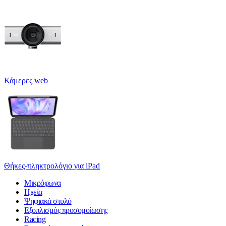
Κάμερες web
Θήκες-πληκτρολόγιο για iPad
Μικρόφωνα
Ηχεία
Ψηφιακά στυλό
Εξοπλισμός προσομοίωσης
Racing