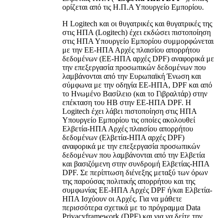
ορίζεται από τις Η.Π.Α Υπουργείο Εμπορίου.
Η Logitech και οι θυγατρικές και θυγατρικές της
στις ΗΠΑ (Logitech) έχει εκδώσει πιστοποίηση
στις ΗΠΑ Υπουργείο Εμπορίου συμμορφώνεται
με την ΕΕ-ΗΠΑ Αρχές πλαισίου απορρήτου
δεδομένων (ΕΕ-ΗΠΑ αρχές DPF) αναφορικά με
την επεξεργασία προσωπικών δεδομένων που
λαμβάνονται από την Ευρωπαϊκή Ένωση και
σύμφωνα με την οδηγία ΕΕ-ΗΠΑ, DPF και από
το Ηνωμένο Βασίλειο (και το Γιβραλτάρ) στην
επέκταση του ΗΒ στην ΕΕ-ΗΠΑ DPF. Η
Logitech έχει λάβει πιστοποίηση στις ΗΠΑ
Υπουργείο Εμπορίου τις οποίες ακολουθεί
Ελβετία-ΗΠΑ Αρχές πλαισίου απορρήτου
δεδομένων (Ελβετία-ΗΠΑ αρχές DPF)
αναφορικά με την επεξεργασία προσωπικών
δεδομένων που λαμβάνονται από την Ελβετία
και βασιζόμενη στην συνδρομή Ελβετίας-ΗΠΑ
DPF. Σε περίπτωση διένεξης μεταξύ των όρων
της παρούσας πολιτικής απορρήτου και της
συμφωνίας ΕΕ-ΗΠΑ Αρχές DPF ή/και Ελβετία-
ΗΠΑ Ισχύουν οι Αρχές. Για να μάθετε
περισσότερα σχετικά με το πρόγραμμα Data
Privacyframework (DPF) και για να δείτε την