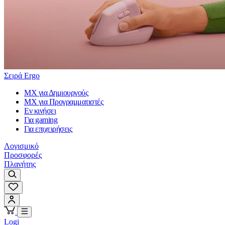
Σειρά Ergo
MX για Δημιουργούς
MX για Προγραμματιστές
Εν κινήσει
Για gaming
Για επιχειρήσεις
Λογισμικό
Προσφορές
Πλανήτης
Logi