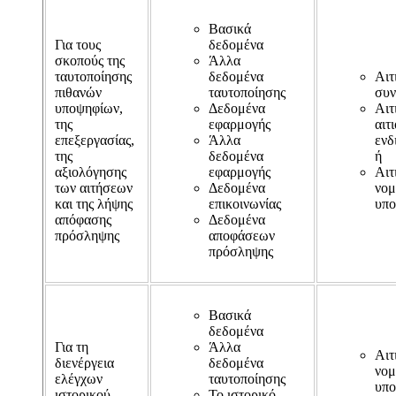
Βασικά
Για τους
δεδομένα
σκοπούς της
Άλλα
ταυτοποίησης
δεδομένα
Αιτ
πιθανών
ταυτοποίησης
συν
υποψηφίων,
Δεδομένα
Αιτ
της
εφαρμογής
αιτ
επεξεργασίας,
Άλλα
ενδ
της
δεδομένα
ή
αξιολόγησης
εφαρμογής
Αιτ
των αιτήσεων
Δεδομένα
νομ
και της λήψης
επικοινωνίας
υπο
απόφασης
Δεδομένα
πρόσληψης
αποφάσεων
πρόσληψης
Βασικά
δεδομένα
Για τη
Άλλα
Αιτ
διενέργεια
δεδομένα
νομ
ελέγχων
ταυτοποίησης
υπο
ιστορικού
Το ιστορικό