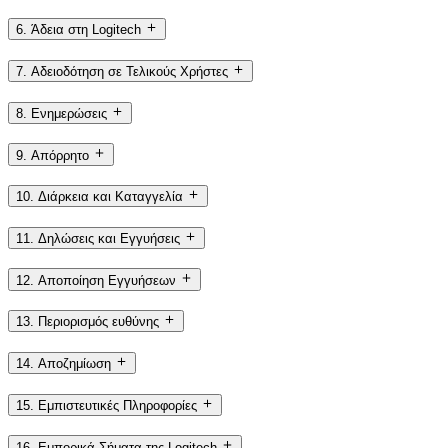
6. Άδεια στη Logitech
7. Αδειοδότηση σε Τελικούς Χρήστες
8. Ενημερώσεις
9. Απόρρητο
10. Διάρκεια και Καταγγελία
11. Δηλώσεις και Εγγυήσεις
12. Αποποίηση Εγγυήσεων
13. Περιορισμός ευθύνης
14. Αποζημίωση
15. Εμπιστευτικές Πληροφορίες
16. Εμπορικά Σήματα της Logitech