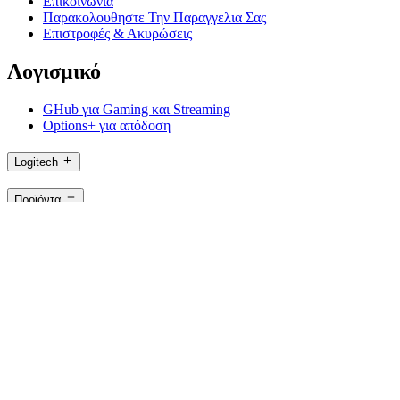
Επικοινωνία
Παρακολουθηστε Την Παραγγελια Σας
Επιστροφές & Ακυρώσεις
Λογισμικό
GHub για Gaming και Streaming
Options+ για απόδοση
Logitech
Προϊόντα
Για παραγωγικότητα
Για gaming και streaming
Υποστήριξη
Λογισμικό
GR,el
©2026 Logitech. Με την επιφύλαξη παντός δικαιώματος