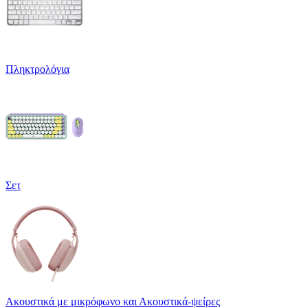
Πληκτρολόγια
Σετ
Ακουστικά με μικρόφωνο και Ακουστικά-ψείρες