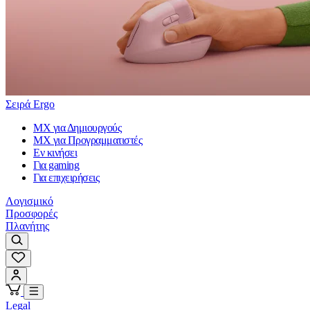
Σειρά Ergo
MX για Δημιουργούς
MX για Προγραμματιστές
Εν κινήσει
Για gaming
Για επιχειρήσεις
Λογισμικό
Προσφορές
Πλανήτης
Legal