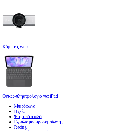
Κάμερες web
Θήκες-πληκτρολόγιο για iPad
Μικρόφωνα
Ηχεία
Ψηφιακά στυλό
Εξοπλισμός προσομοίωσης
Racing