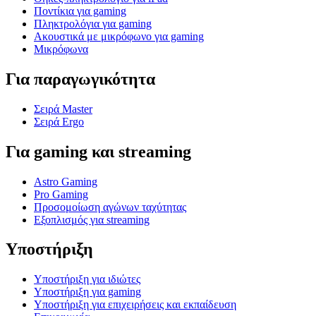
Ποντίκια για gaming
Πληκτρολόγια για gaming
Ακουστικά με μικρόφωνο για gaming
Μικρόφωνα
Για παραγωγικότητα
Σειρά Master
Σειρά Ergo
Για gaming και streaming
Astro Gaming
Pro Gaming
Προσομοίωση αγώνων ταχύτητας
Εξοπλισμός για streaming
Υποστήριξη
Υποστήριξη για ιδιώτες
Υποστήριξη για gaming
Υποστήριξη για επιχειρήσεις και εκπαίδευση