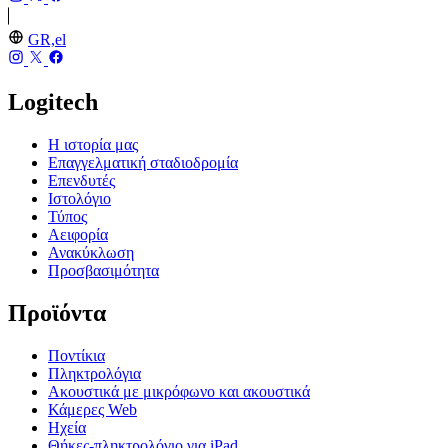
GR,el
Logitech
Η ιστορία μας
Επαγγελματική σταδιοδρομία
Επενδυτές
Ιστολόγιο
Τύπος
Αειφορία
Ανακύκλωση
Προσβασιμότητα
Προϊόντα
Ποντίκια
Πληκτρολόγια
Ακουστικά με μικρόφωνο και ακουστικά
Κάμερες Web
Ηχεία
Θήκες-πληκτρολόγιο για iPad