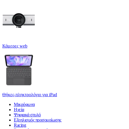
Κάμερες web
Θήκες-πληκτρολόγιο για iPad
Μικρόφωνα
Ηχεία
Ψηφιακά στυλό
Εξοπλισμός προσομοίωσης
Racing