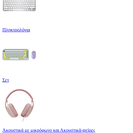
Πληκτρολόγια
Σετ
Ακουστικά με μικρόφωνο και Ακουστικά-ψείρες