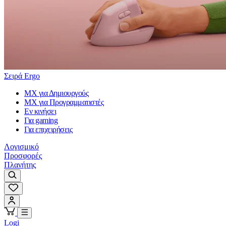
Σειρά Ergo
MX για Δημιουργούς
MX για Προγραμματιστές
Εν κινήσει
Για gaming
Για επιχειρήσεις
Λογισμικό
Προσφορές
Πλανήτης
Logi