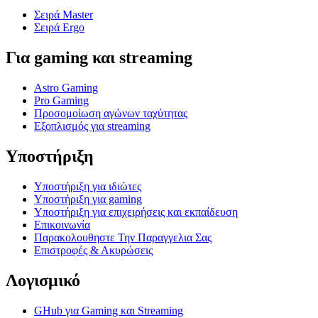
Σειρά Master
Σειρά Ergo
Για gaming και streaming
Astro Gaming
Pro Gaming
Προσομοίωση αγώνων ταχύτητας
Εξοπλισμός για streaming
Υποστήριξη
Υποστήριξη για ιδιώτες
Υποστήριξη για gaming
Υποστήριξη για επιχειρήσεις και εκπαίδευση
Επικοινωνία
Παρακολουθηστε Την Παραγγελια Σας
Επιστροφές & Ακυρώσεις
Λογισμικό
GHub για Gaming και Streaming