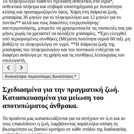
Το πληκτρολόγιο διαθέτει σχεδίαση ανθεκτική στα υγρά*,
ανθεκτικά πλήκτρα και στιβαρά υποστηρίγματα με δυνατότητα
κλίσης και προσαρμοζόμενο ύψος. Χάρη στη διάρκεια ζωής
μπαταρίας 36 μηνών για το πληκτρολόγιο και 12 μηνών για το
ποντίκι** αλλά και τους διακόπτες ενεργοποίησης/
απενεργοποίησης, μπορείτε να χρησιμοποιείτε τις συσκευές σας για
μήνες χωρίς να χρειαστεί να αλλάξετε μπαταρίες. *Έχει ελεγχθεί
υπό περιορισμένες συνθήκες (Μέγιστη ποσότητα υγρού 60 ml). μη
βυθίζετε το πληκτρολόγιο σε υγρό. **Η διάρκεια ζωής της
μπαταρίας του πληκτρολογίου και του ποντικιού ενδέχεται να
διαφέρει ανάλογα με τη χρήση και τις συνθήκες λειτουργίας του
υπολογιστή.
Ανακαλύψτε περισσότερες δυνατότητες
Σχεδιασμένα για την πραγματική ζωή.
Κατασκευασμένα για μείωση του
αποτυπώματος άνθρακα.
Τα προϊόντα μας κατασκευάζονται για να αντέχουν σε ό,τι και αν
τους επιφυλάσσει η ζωή, λαμβάνοντας παράλληλα υπόψη τη
βιωσιμότητα ως βασικό κριτήριο σε κάθε στάδιο της διαδικασίας