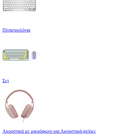
Πληκτρολόγια
Σετ
Ακουστικά με μικρόφωνο και Ακουστικά-ψείρες