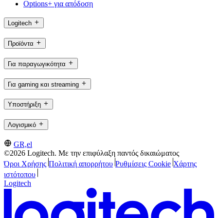
Options+ για απόδοση
Logitech
Προϊόντα
Για παραγωγικότητα
Για gaming και streaming
Υποστήριξη
Λογισμικό
GR,el
©2026 Logitech. Με την επιφύλαξη παντός δικαιώματος
Όροι Χρήσης
Πολιτική απορρήτου
Ρυθμίσεις Cookie
Χάρτης
ιστότοπου
Logitech