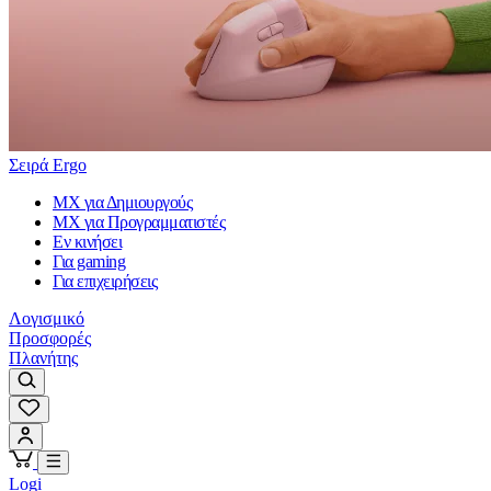
Σειρά Ergo
MX για Δημιουργούς
MX για Προγραμματιστές
Εν κινήσει
Για gaming
Για επιχειρήσεις
Λογισμικό
Προσφορές
Πλανήτης
Logi