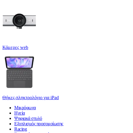
Κάμερες web
Θήκες-πληκτρολόγιο για iPad
Μικρόφωνα
Ηχεία
Ψηφιακά στυλό
Εξοπλισμός προσομοίωσης
Racing