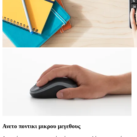
Ανετο ποντικι μικρου μεγεθους