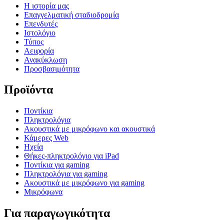
Η ιστορία μας
Επαγγελματική σταδιοδρομία
Επενδυτές
Ιστολόγιο
Τύπος
Αειφορία
Ανακύκλωση
Προσβασιμότητα
Προϊόντα
Ποντίκια
Πληκτρολόγια
Ακουστικά με μικρόφωνο και ακουστικά
Κάμερες Web
Ηχεία
Θήκες-πληκτρολόγιο για iPad
Ποντίκια για gaming
Πληκτρολόγια για gaming
Ακουστικά με μικρόφωνο για gaming
Μικρόφωνα
Για παραγωγικότητα