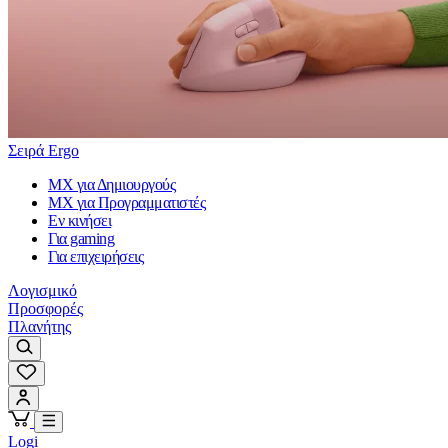
Σειρά Ergo
MX για Δημιουργούς
MX για Προγραμματιστές
Εν κινήσει
Για gaming
Για επιχειρήσεις
Λογισμικό
Προσφορές
Πλανήτης
Logi