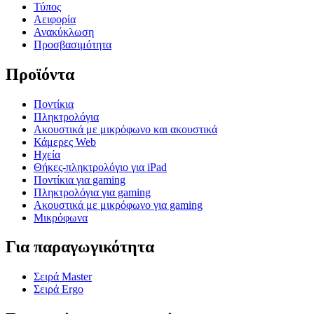
Τύπος
Αειφορία
Ανακύκλωση
Προσβασιμότητα
Προϊόντα
Ποντίκια
Πληκτρολόγια
Ακουστικά με μικρόφωνο και ακουστικά
Κάμερες Web
Ηχεία
Θήκες-πληκτρολόγιο για iPad
Ποντίκια για gaming
Πληκτρολόγια για gaming
Ακουστικά με μικρόφωνο για gaming
Μικρόφωνα
Για παραγωγικότητα
Σειρά Master
Σειρά Ergo