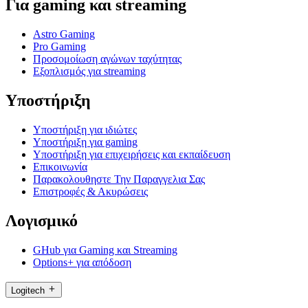
Για gaming και streaming
Astro Gaming
Pro Gaming
Προσομοίωση αγώνων ταχύτητας
Εξοπλισμός για streaming
Υποστήριξη
Υποστήριξη για ιδιώτες
Υποστήριξη για gaming
Υποστήριξη για επιχειρήσεις και εκπαίδευση
Επικοινωνία
Παρακολουθηστε Την Παραγγελια Σας
Επιστροφές & Ακυρώσεις
Λογισμικό
GHub για Gaming και Streaming
Options+ για απόδοση
Logitech