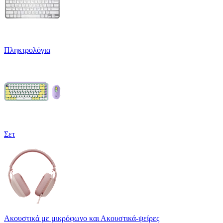
Πληκτρολόγια
Σετ
Ακουστικά με μικρόφωνο και Ακουστικά-ψείρες