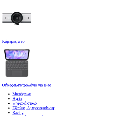
Κάμερες web
Θήκες-πληκτρολόγιο για iPad
Μικρόφωνα
Ηχεία
Ψηφιακά στυλό
Εξοπλισμός προσομοίωσης
Racing