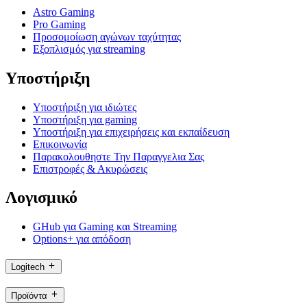
Astro Gaming
Pro Gaming
Προσομοίωση αγώνων ταχύτητας
Εξοπλισμός για streaming
Υποστήριξη
Υποστήριξη για ιδιώτες
Υποστήριξη για gaming
Υποστήριξη για επιχειρήσεις και εκπαίδευση
Επικοινωνία
Παρακολουθηστε Την Παραγγελια Σας
Επιστροφές & Ακυρώσεις
Λογισμικό
GHub για Gaming και Streaming
Options+ για απόδοση
Logitech
Προϊόντα