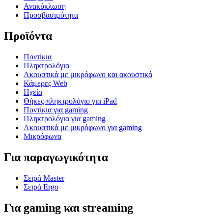
Ανακύκλωση
Προσβασιμότητα
Προϊόντα
Ποντίκια
Πληκτρολόγια
Ακουστικά με μικρόφωνο και ακουστικά
Κάμερες Web
Ηχεία
Θήκες-πληκτρολόγιο για iPad
Ποντίκια για gaming
Πληκτρολόγια για gaming
Ακουστικά με μικρόφωνο για gaming
Μικρόφωνα
Για παραγωγικότητα
Σειρά Master
Σειρά Ergo
Για gaming και streaming