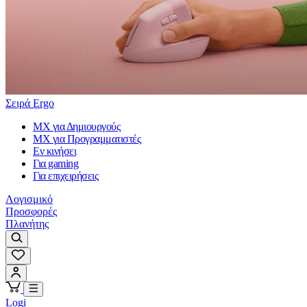
Σειρά Ergo
MX για Δημιουργούς
MX για Προγραμματιστές
Εν κινήσει
Για gaming
Για επιχειρήσεις
Λογισμικό
Προσφορές
Πλανήτης
Logi