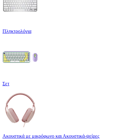
Πληκτρολόγια
Σετ
Ακουστικά με μικρόφωνο και Ακουστικά-ψείρες