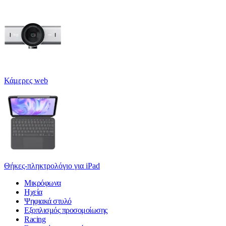
Κάμερες web
Θήκες-πληκτρολόγιο για iPad
Μικρόφωνα
Ηχεία
Ψηφιακά στυλό
Εξοπλισμός προσομοίωσης
Racing