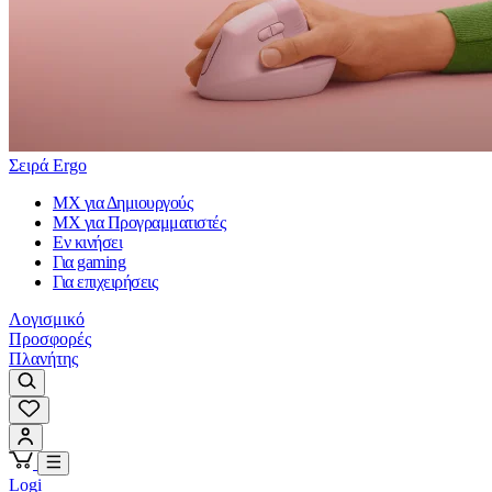
Σειρά Ergo
MX για Δημιουργούς
MX για Προγραμματιστές
Εν κινήσει
Για gaming
Για επιχειρήσεις
Λογισμικό
Προσφορές
Πλανήτης
Logi