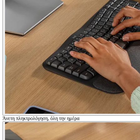
Άνετη πληκτρολόγηση, όλη την ημέρα