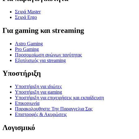
Σειρά Master
Σειρά Ergo
Για gaming και streaming
Astro Gaming
Pro Gaming
Προσομοίωση αγώνων ταχύτητας
Εξοπλισμός για streaming
Υποστήριξη
Υποστήριξη για ιδιώτες
Υποστήριξη για gaming
Υποστήριξη για επιχειρήσεις και εκπαίδευση
Επικοινωνία
Παρακολουθηστε Την Παραγγελια Σας
Επιστροφές & Ακυρώσεις
Λογισμικό