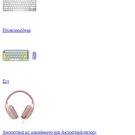
Πληκτρολόγια
Σετ
Ακουστικά με μικρόφωνο και Ακουστικά-ψείρες