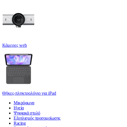
Κάμερες web
Θήκες-πληκτρολόγιο για iPad
Μικρόφωνα
Ηχεία
Ψηφιακά στυλό
Εξοπλισμός προσομοίωσης
Racing