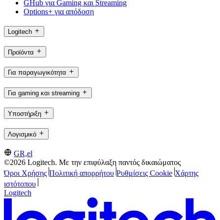
GHub για Gaming και Streaming
Options+ για απόδοση
Logitech
Προϊόντα
Για παραγωγικότητα
Για gaming και streaming
Υποστήριξη
Λογισμικό
GR,el
©2026 Logitech. Με την επιφύλαξη παντός δικαιώματος
Όροι Χρήσης
Πολιτική απορρήτου
Ρυθμίσεις Cookie
Χάρτης
ιστότοπου
Logitech