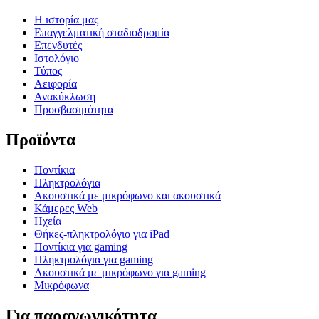
Η ιστορία μας
Επαγγελματική σταδιοδρομία
Επενδυτές
Ιστολόγιο
Τύπος
Αειφορία
Ανακύκλωση
Προσβασιμότητα
Προϊόντα
Ποντίκια
Πληκτρολόγια
Ακουστικά με μικρόφωνο και ακουστικά
Κάμερες Web
Ηχεία
Θήκες-πληκτρολόγιο για iPad
Ποντίκια για gaming
Πληκτρολόγια για gaming
Ακουστικά με μικρόφωνο για gaming
Μικρόφωνα
Για παραγωγικότητα