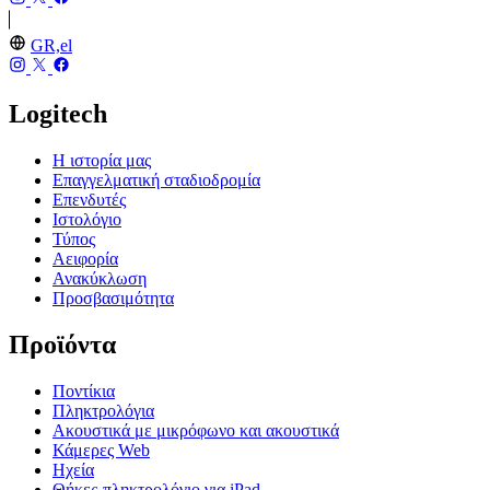
GR,el
Logitech
Η ιστορία μας
Επαγγελματική σταδιοδρομία
Επενδυτές
Ιστολόγιο
Τύπος
Αειφορία
Ανακύκλωση
Προσβασιμότητα
Προϊόντα
Ποντίκια
Πληκτρολόγια
Ακουστικά με μικρόφωνο και ακουστικά
Κάμερες Web
Ηχεία
Θήκες-πληκτρολόγιο για iPad