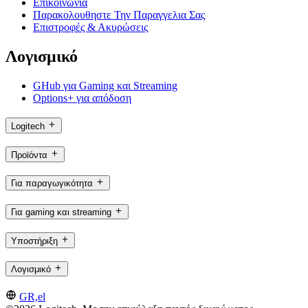
Επικοινωνία
Παρακολουθηστε Την Παραγγελια Σας
Επιστροφές & Ακυρώσεις
Λογισμικό
GHub για Gaming και Streaming
Options+ για απόδοση
Logitech
Προϊόντα
Για παραγωγικότητα
Για gaming και streaming
Υποστήριξη
Λογισμικό
GR,el