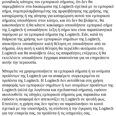
μοναδικός κάτοχος του εμπορικού σήματος, ότι δεν θα
παρεμβαίνετε στα δικαιώματα της Logitech σχετικά με το εμπορικό
σήμα, συμπεριλαμβανομένης της αμφισβήτησης της χρήσης, της
καταχώρισης ή της αίτησης για καταχώριση αυτού του εμπορικού
σήματος οπουδήποτε στον κόσμο, και ότι δεν θα βλάψετε, θα
κακοποιήσετε ή θα κάνετε κακόφημο οποιοδήποτε εμπορικό σήμα
της Logitech ή οποιαδήποτε λέξη ή σήμα που είναι παραπλανητικά
παρόμοιο με τα εμπορικά σήματα της Logitech. Εάν, κατά τη
διάρκεια της χρήσης των εμπορικών σημάτων της Logitech,
αποκτήσετε οποιαδήποτε καλή θέληση σε οποιοδήποτε από τα
σήματα, όλη αυτή η καλή θέληση θα περιέλθει αυτόματα στη
Logitech και θα αναλάβετε όλες τις απαραίτητες ενέργειες ή θα
εκτελέσετε οποιαδήποτε έγγραφα απαιτούνται για να επηρεάσετε
αυτήν την περιουσία.
Μπορείτε να χρησιμοποιήσετε τα εμπορικά σήματα ή τα ονόματα
προϊόντων της Logitech για να αναφέρετε συγκεκριμένα σε
προϊόντα της Logitech. Η Logitech δεν αντιτίθεται στη χρήση
αναφοράς των εμπορικών σημάτων ή των ονομάτων προϊόντων της
Logitech (αλλά όχι λογότυπα και σχεδιαστικά σήματα), εφόσον
ακολουθείτε τις οδηγίες εμπορικού σήματος μας παρακάτω και
εφόσον η αναφορά δεν απεικονίζει τη Logitech σε ψευδή φως.
Επιπλέον, η χρήση σας δεν πρέπει να παραπλανήσει το κοινό
σχετικά με την υποστήριξη, τη σύνδεση ή την έγκριση της Logitech
για την εταιρεία σας, τα προϊόντα ή τις υπηρεσίες σας.