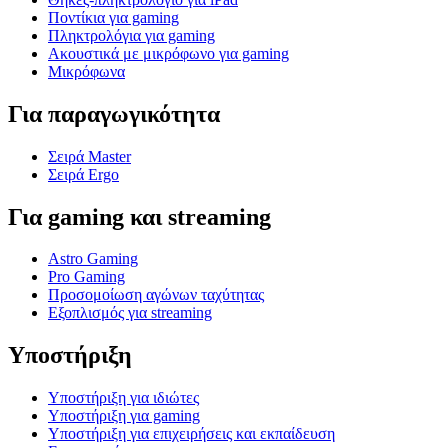
Ποντίκια για gaming
Πληκτρολόγια για gaming
Ακουστικά με μικρόφωνο για gaming
Μικρόφωνα
Για παραγωγικότητα
Σειρά Master
Σειρά Ergo
Για gaming και streaming
Astro Gaming
Pro Gaming
Προσομοίωση αγώνων ταχύτητας
Εξοπλισμός για streaming
Υποστήριξη
Υποστήριξη για ιδιώτες
Υποστήριξη για gaming
Υποστήριξη για επιχειρήσεις και εκπαίδευση