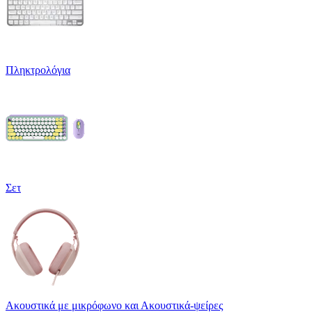
Πληκτρολόγια
Σετ
Ακουστικά με μικρόφωνο και Ακουστικά-ψείρες