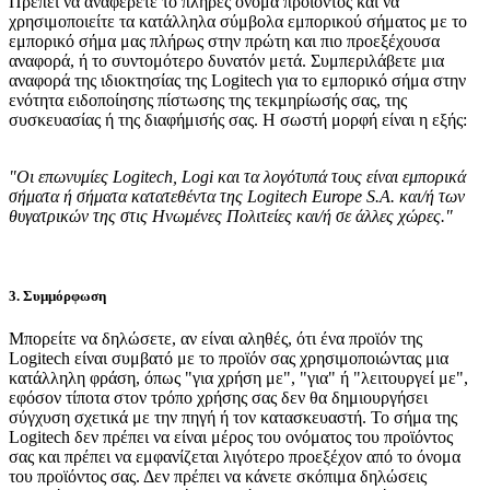
Πρέπει να αναφέρετε το πλήρες όνομα προϊόντος και να
χρησιμοποιείτε τα κατάλληλα σύμβολα εμπορικού σήματος με το
εμπορικό σήμα μας πλήρως στην πρώτη και πιο προεξέχουσα
αναφορά, ή το συντομότερο δυνατόν μετά. Συμπεριλάβετε μια
αναφορά της ιδιοκτησίας της Logitech για το εμπορικό σήμα στην
ενότητα ειδοποίησης πίστωσης της τεκμηρίωσής σας, της
συσκευασίας ή της διαφήμισής σας. Η σωστή μορφή είναι η εξής:
"Οι επωνυμίες Logitech, Logi και τα λογότυπά τους είναι εμπορικά
σήματα ή σήματα κατατεθέντα της Logitech Europe S.A. και/ή των
θυγατρικών της στις Ηνωμένες Πολιτείες και/ή σε άλλες χώρες."
3. Συμμόρφωση
Μπορείτε να δηλώσετε, αν είναι αληθές, ότι ένα προϊόν της
Logitech είναι συμβατό με το προϊόν σας χρησιμοποιώντας μια
κατάλληλη φράση, όπως "για χρήση με", "για" ή "λειτουργεί με",
εφόσον τίποτα στον τρόπο χρήσης σας δεν θα δημιουργήσει
σύγχυση σχετικά με την πηγή ή τον κατασκευαστή. Το σήμα της
Logitech δεν πρέπει να είναι μέρος του ονόματος του προϊόντος
σας και πρέπει να εμφανίζεται λιγότερο προεξέχον από το όνομα
του προϊόντος σας. Δεν πρέπει να κάνετε σκόπιμα δηλώσεις