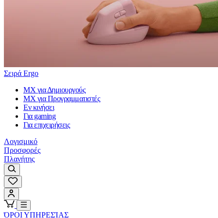
Σειρά Ergo
MX για Δημιουργούς
MX για Προγραμματιστές
Εν κινήσει
Για gaming
Για επιχειρήσεις
Λογισμικό
Προσφορές
Πλανήτης
ΌΡΟΙ ΥΠΗΡΕΣΊΑΣ