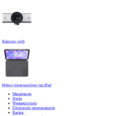
Κάμερες web
Θήκες-πληκτρολόγιο για iPad
Μικρόφωνα
Ηχεία
Ψηφιακά στυλό
Εξοπλισμός προσομοίωσης
Racing