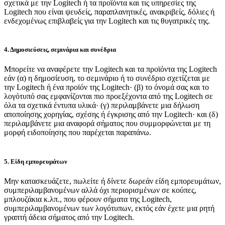
σχετικά με την Logitech ή τα προϊόντα και τις υπηρεσίες της
Logitech που είναι ψευδείς, παραπλανητικές, ανακριβείς, δόλιες ή
ενδεχομένως επιβλαβείς για την Logitech και τις θυγατρικές της.
4. Δημοσιεύσεις, σεμινάρια και συνέδρια
Μπορείτε να αναφέρετε την Logitech και τα προϊόντα της Logitech
εάν (α) η δημοσίευση, το σεμινάριο ή το συνέδριο σχετίζεται με
την Logitech ή ένα προϊόν της Logitech· (β) το όνομά σας και το
λογότυπό σας εμφανίζονται πιο προεξέχοντα από της Logitech σε
όλα τα σχετικά έντυπα υλικά· (γ) περιλαμβάνετε μια δήλωση
αποποίησης χορηγίας, σχέσης ή έγκρισης από την Logitech· και (δ)
περιλαμβάνετε μια αναφορά σήματος που συμμορφώνεται με τη
μορφή ειδοποίησης που παρέχεται παραπάνω.
5. Είδη εμπορευμάτων
Μην κατασκευάζετε, πωλείτε ή δίνετε δωρεάν είδη εμπορευμάτων,
συμπεριλαμβανομένων αλλά όχι περιορισμένων σε κούπες,
μπλουζάκια κ.λπ., που φέρουν σήματα της Logitech,
συμπεριλαμβανομένων των λογότυπων, εκτός εάν έχετε μια ρητή
γραπτή άδεια σήματος από την Logitech.