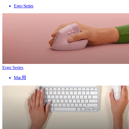
Ergo Series
Ergo Series
Mac用