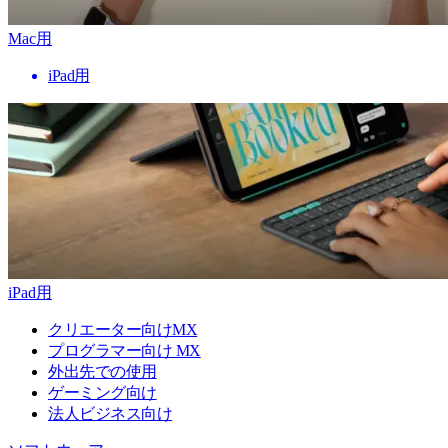
Mac用
iPad用
iPad用
クリエーター向けMX
プログラマー向け MX
外出先での使用
ゲーミング向け
法人ビジネス向け