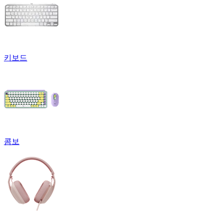
키보드
콤보