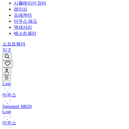
시뮬레이션 장비
레이싱
프레젠터
마우스 패드
액세서리
베스트셀러
소프트웨어
지구
Logi
마우스
Signature M650
Logi
마우스