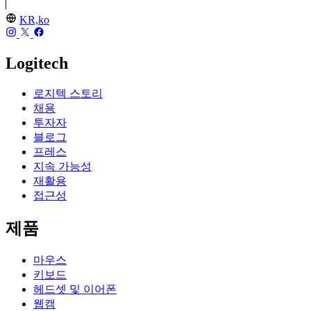
KR,ko
Logitech
로지텍 스토리
채용
투자자
블로그
프레스
지속 가능성
재활용
접근성
제품
마우스
키보드
헤드셋 및 이어폰
웹캠