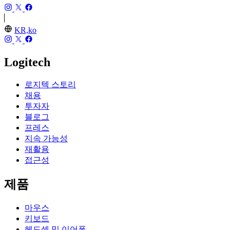
KR,ko
Logitech
로지텍 스토리
채용
투자자
블로그
프레스
지속 가능성
재활용
접근성
제품
마우스
키보드
헤드셋 및 이어폰