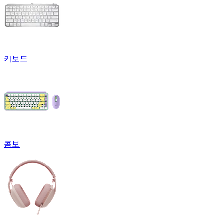
키보드
콤보