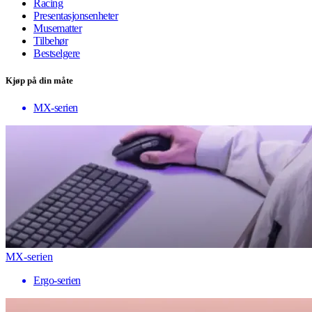
Racing
Presentasjonsenheter
Musematter
Tilbehør
Bestselgere
Kjøp på din måte
MX-serien
MX-serien
Ergo-serien