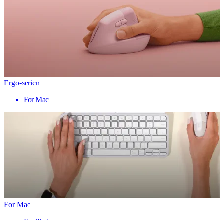
Ergo-serien
For Mac
For Mac