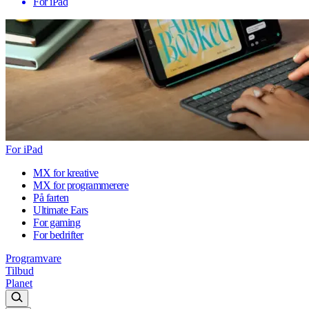
For iPad
For iPad
MX for kreative
MX for programmerere
På farten
Ultimate Ears
For gaming
For bedrifter
Programvare
Tilbud
Planet