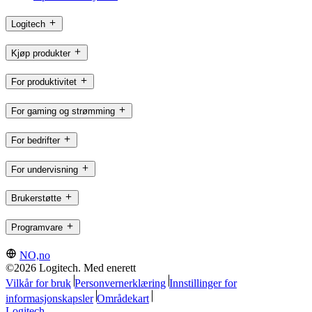
Logitech
Kjøp produkter
For produktivitet
For gaming og strømming
For bedrifter
For undervisning
Brukerstøtte
Programvare
NO,no
©2026 Logitech. Med enerett
Vilkår for bruk
Personvernerklæring
Innstillinger for
informasjonskapsler
Områdekart
Logitech