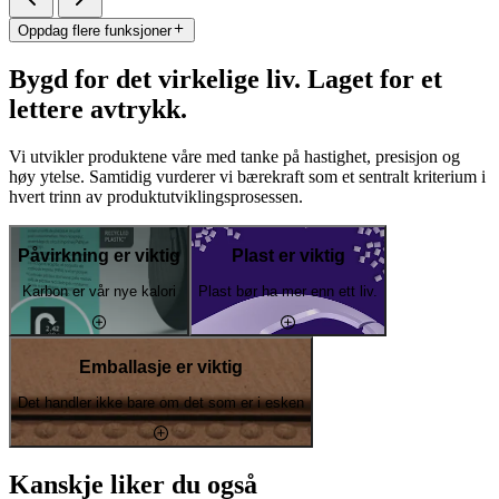
Oppdag flere funksjoner
Bygd for det virkelige liv. Laget for et
lettere avtrykk.
Vi utvikler produktene våre med tanke på hastighet, presisjon og
høy ytelse. Samtidig vurderer vi bærekraft som et sentralt kriterium i
hvert trinn av produktutviklingsprosessen.
Påvirkning er viktig
Plast er viktig
Karbon er vår nye kalori
Plast bør ha mer enn ett liv.
Emballasje er viktig
Det handler ikke bare om det som er i esken
Kanskje liker du også