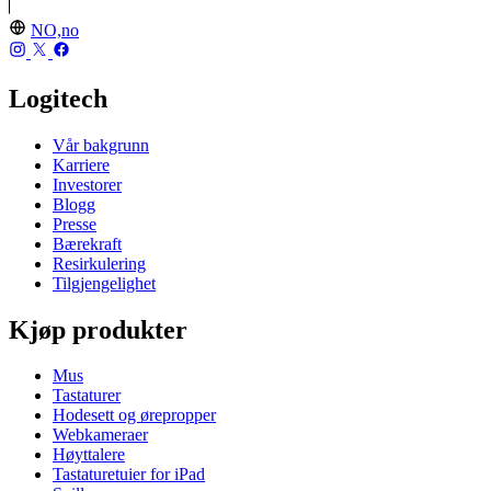
NO,no
Logitech
Vår bakgrunn
Karriere
Investorer
Blogg
Presse
Bærekraft
Resirkulering
Tilgjengelighet
Kjøp produkter
Mus
Tastaturer
Hodesett og ørepropper
Webkameraer
Høyttalere
Tastaturetuier for iPad