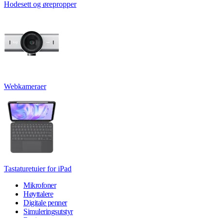
Hodesett og ørepropper
Webkameraer
Tastaturetuier for iPad
Mikrofoner
Høyttalere
Digitale penner
Simuleringsutstyr