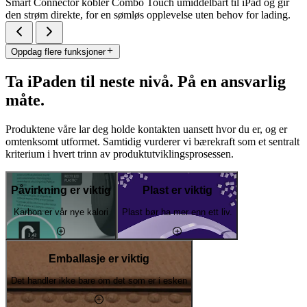
Smart Connector kobler Combo Touch umiddelbart til iPad og gir
den strøm direkte, for en sømløs opplevelse uten behov for lading.
Oppdag flere funksjoner
Ta iPaden til neste nivå. På en ansvarlig
måte.
Produktene våre lar deg holde kontakten uansett hvor du er, og er
omtenksomt utformet. Samtidig vurderer vi bærekraft som et sentralt
kriterium i hvert trinn av produktutviklingsprosessen.
Påvirkning er viktig
Plast er viktig
Karbon er vår nye kalori
Plast bør ha mer enn ett liv.
Emballasje er viktig
Det handler ikke bare om det som er i esken