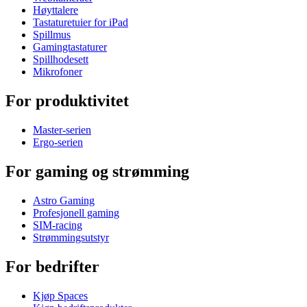
Høyttalere
Tastaturetuier for iPad
Spillmus
Gamingtastaturer
Spillhodesett
Mikrofoner
For produktivitet
Master-serien
Ergo-serien
For gaming og strømming
Astro Gaming
Profesjonell gaming
SIM-racing
Strømmingsutstyr
For bedrifter
Kjøp Spaces