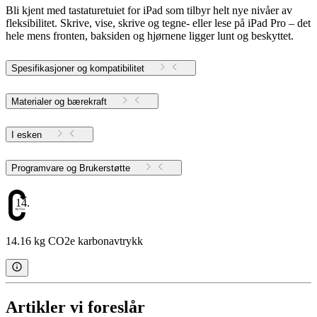
Bli kjent med tastaturetuiet for iPad som tilbyr helt nye nivåer av
fleksibilitet. Skrive, vise, skrive og tegne- eller lese på iPad Pro – det
hele mens fronten, baksiden og hjørnene ligger lunt og beskyttet.
Spesifikasjoner og kompatibilitet
Materialer og bærekraft
I esken
Programvare og Brukerstøtte
14.16
14.16 kg CO2e karbonavtrykk
Artikler vi foreslår