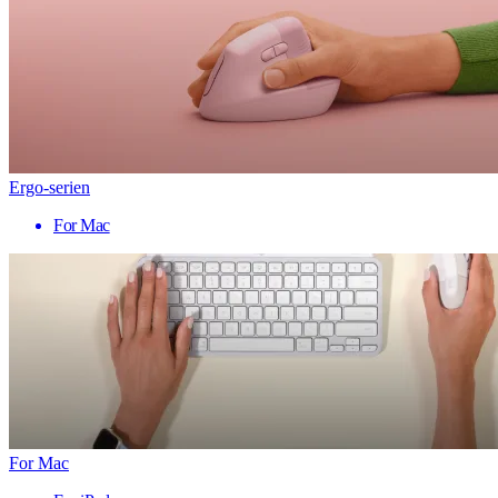
Ergo-serien
For Mac
For Mac