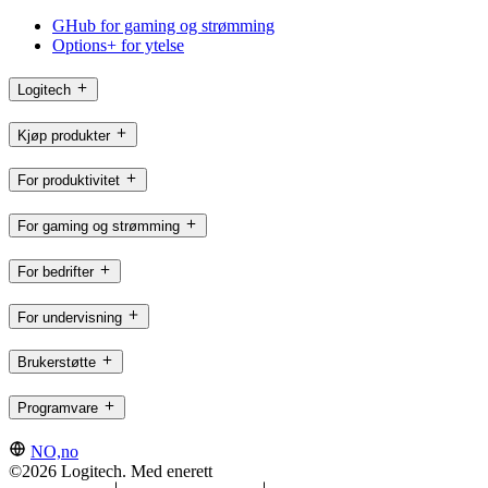
GHub for gaming og strømming
Options+ for ytelse
Logitech
Kjøp produkter
For produktivitet
For gaming og strømming
For bedrifter
For undervisning
Brukerstøtte
Programvare
NO,no
©2026 Logitech. Med enerett