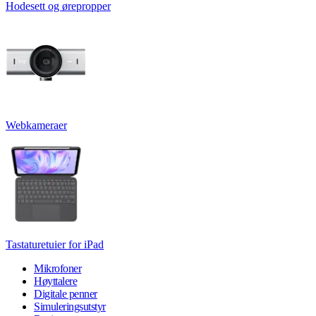
Hodesett og ørepropper
Webkameraer
Tastaturetuier for iPad
Mikrofoner
Høyttalere
Digitale penner
Simuleringsutstyr