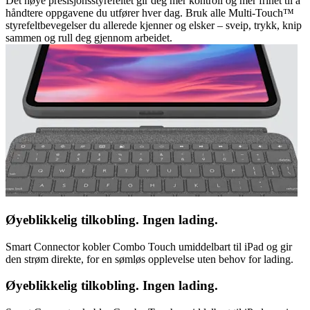
Det høye presisjonsstyrefeltet gir deg mer kontroll og mer frihet til å
håndtere oppgavene du utfører hver dag. Bruk alle Multi-Touch™
styrefeltbevegelser du allerede kjenner og elsker – sveip, trykk, knip
sammen og rull deg gjennom arbeidet.
Øyeblikkelig tilkobling. Ingen lading.
Smart Connector kobler Combo Touch umiddelbart til iPad og gir
den strøm direkte, for en sømløs opplevelse uten behov for lading.
Øyeblikkelig tilkobling. Ingen lading.