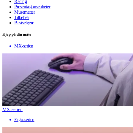
Racing
Presentasjonsenheter
Musematter
Tilbehør
Bestselgere
Kjøp på din måte
MX-serien
MX-serien
Ergo-serien