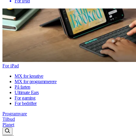
For iPad
For iPad
MX for kreative
MX for programmerere
På farten
Ultimate Ears
For gaming
For bedrifter
Programvare
Tilbud
Planet