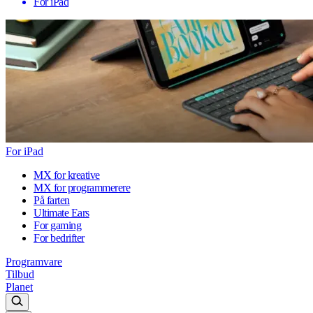
For iPad
For iPad
MX for kreative
MX for programmerere
På farten
Ultimate Ears
For gaming
For bedrifter
Programvare
Tilbud
Planet