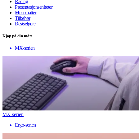
Racing
Presentasjonsenheter
Musematter
Tilbehør
Bestselgere
Kjøp på din måte
MX-serien
MX-serien
Ergo-serien