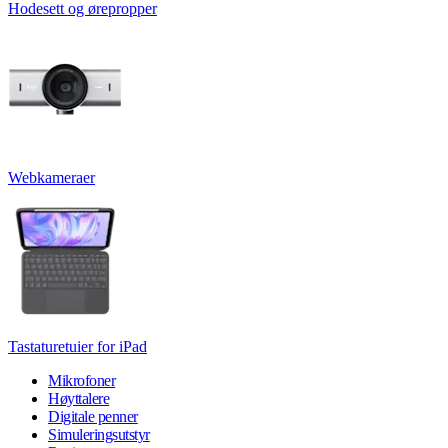
Hodesett og ørepropper
Webkameraer
Tastaturetuier for iPad
Mikrofoner
Høyttalere
Digitale penner
Simuleringsutstyr