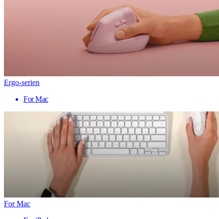
Ergo-serien
For Mac
For Mac