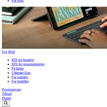
For iPad
For iPad
MX for kreative
MX for programmerere
På farten
Ultimate Ears
For gaming
For bedrifter
Programvare
Tilbud
Planet