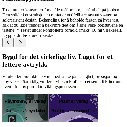
Tastaturet er konstruert for å tåle røff bruk og små uhell på jobben.
Den solide konstruksjonen omfatter nedfellbare tastaturstøtter og
søleresistent design. Behandling for å beholde fargen på hver tast,
slik at du ikke trenger å bekymre deg om å slite vekk bokstavene på
tastene. * Testet under kontrollerte forhold (maks. 60 ml væskesøl).
Dypp aldri tastaturet i væske.
Bygd for det virkelige liv. Laget for et
lettere avtrykk.
Vi utvikler produktene våre med tanke på hastighet, presisjon og
høy ytelse. Samtidig vurderer vi bærekraft som et sentralt kriterium i
hvert trinn av produktutviklingsprosessen.
Påvirkning er viktig
Plast er viktig
Karbon er vår nye kalori
Plast bør ha mer enn ett liv.