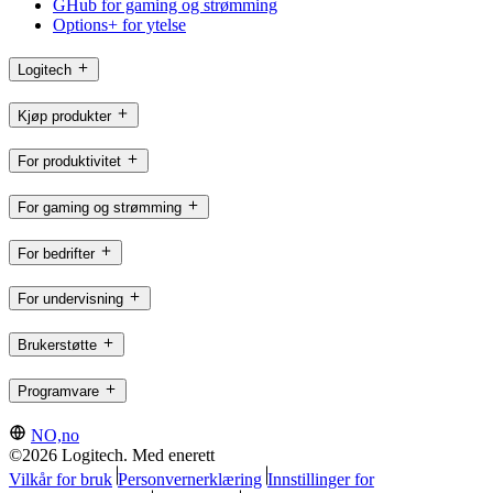
GHub for gaming og strømming
Options+ for ytelse
Logitech
Kjøp produkter
For produktivitet
For gaming og strømming
For bedrifter
For undervisning
Brukerstøtte
Programvare
NO,no
©2026 Logitech. Med enerett
Vilkår for bruk
Personvernerklæring
Innstillinger for