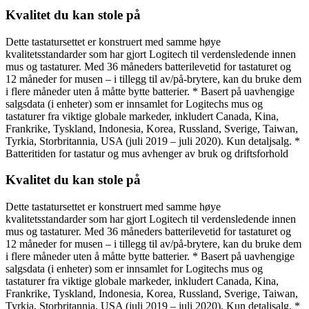
Kvalitet du kan stole på
Dette tastatursettet er konstruert med samme høye
kvalitetsstandarder som har gjort Logitech til verdensledende innen
mus og tastaturer. Med 36 måneders batterilevetid for tastaturet og
12 måneder for musen – i tillegg til av/på-brytere, kan du bruke dem
i flere måneder uten å måtte bytte batterier. * Basert på uavhengige
salgsdata (i enheter) som er innsamlet for Logitechs mus og
tastaturer fra viktige globale markeder, inkludert Canada, Kina,
Frankrike, Tyskland, Indonesia, Korea, Russland, Sverige, Taiwan,
Tyrkia, Storbritannia, USA (juli 2019 – juli 2020). Kun detaljsalg. *
Batteritiden for tastatur og mus avhenger av bruk og driftsforhold
Kvalitet du kan stole på
Dette tastatursettet er konstruert med samme høye
kvalitetsstandarder som har gjort Logitech til verdensledende innen
mus og tastaturer. Med 36 måneders batterilevetid for tastaturet og
12 måneder for musen – i tillegg til av/på-brytere, kan du bruke dem
i flere måneder uten å måtte bytte batterier. * Basert på uavhengige
salgsdata (i enheter) som er innsamlet for Logitechs mus og
tastaturer fra viktige globale markeder, inkludert Canada, Kina,
Frankrike, Tyskland, Indonesia, Korea, Russland, Sverige, Taiwan,
Tyrkia, Storbritannia, USA (juli 2019 – juli 2020). Kun detaljsalg. *