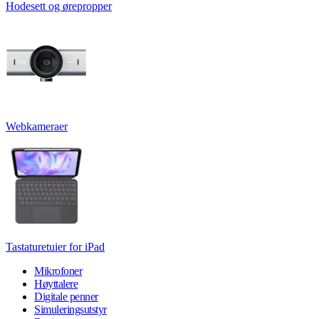
Hodesett og ørepropper
Webkameraer
Tastaturetuier for iPad
Mikrofoner
Høyttalere
Digitale penner
Simuleringsutstyr