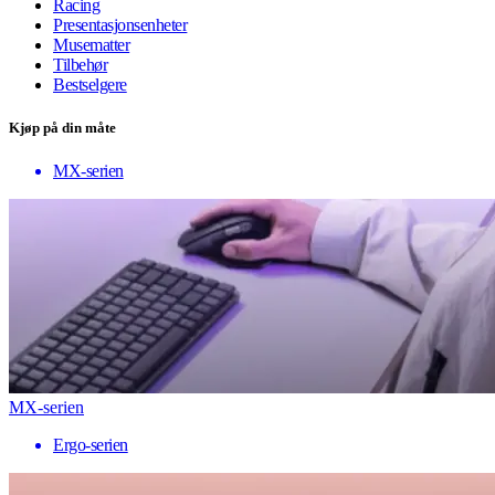
Racing
Presentasjonsenheter
Musematter
Tilbehør
Bestselgere
Kjøp på din måte
MX-serien
MX-serien
Ergo-serien