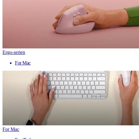
Ergo-serien
For Mac
For Mac