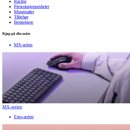
Racing
Presentasjonsenheter
Musematter
Tilbehør
Bestselgere
Kjøp på din måte
MX-serien
MX-serien
Ergo-serien