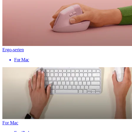
Ergo-serien
For Mac
For Mac