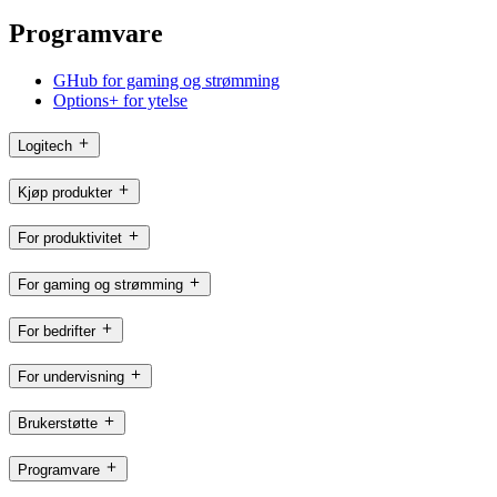
Programvare
GHub for gaming og strømming
Options+ for ytelse
Logitech
Kjøp produkter
For produktivitet
For gaming og strømming
For bedrifter
For undervisning
Brukerstøtte
Programvare