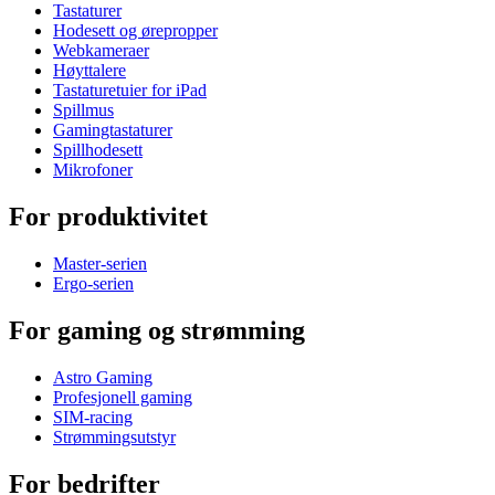
Tastaturer
Hodesett og ørepropper
Webkameraer
Høyttalere
Tastaturetuier for iPad
Spillmus
Gamingtastaturer
Spillhodesett
Mikrofoner
For produktivitet
Master-serien
Ergo-serien
For gaming og strømming
Astro Gaming
Profesjonell gaming
SIM-racing
Strømmingsutstyr
For bedrifter