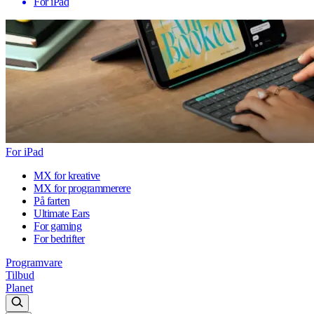
For iPad
For iPad
MX for kreative
MX for programmerere
På farten
Ultimate Ears
For gaming
For bedrifter
Programvare
Tilbud
Planet