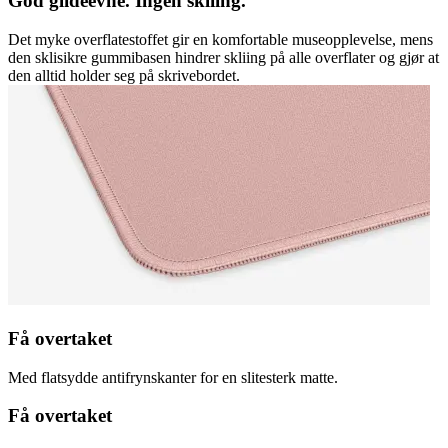
God glideevne. Ingen skliing.
Det myke overflatestoffet gir en komfortable museopplevelse, mens
den sklisikre gummibasen hindrer skliing på alle overflater og gjør at
den alltid holder seg på skrivebordet.
Få overtaket
Med flatsydde antifrynskanter for en slitesterk matte.
Få overtaket