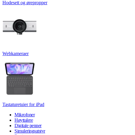
Hodesett og ørepropper
Webkameraer
Tastaturetuier for iPad
Mikrofoner
Høyttalere
Digitale penner
Simuleringsutstyr