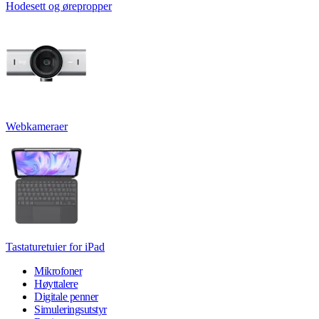
Hodesett og ørepropper
Webkameraer
Tastaturetuier for iPad
Mikrofoner
Høyttalere
Digitale penner
Simuleringsutstyr