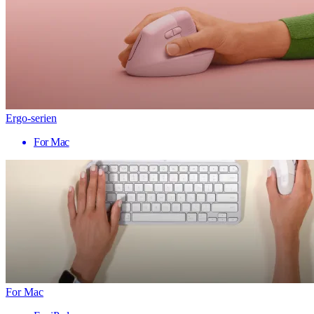
Ergo-serien
For Mac
For Mac