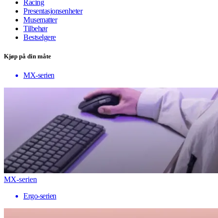
Racing
Presentasjonsenheter
Musematter
Tilbehør
Bestselgere
Kjøp på din måte
MX-serien
MX-serien
Ergo-serien