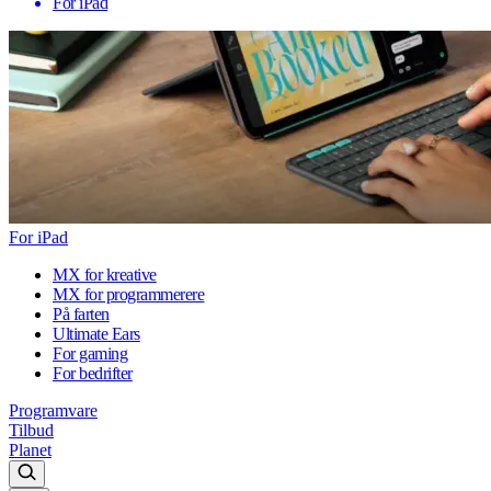
For iPad
For iPad
MX for kreative
MX for programmerere
På farten
Ultimate Ears
For gaming
For bedrifter
Programvare
Tilbud
Planet