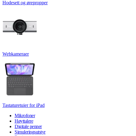
Hodesett og ørepropper
Webkameraer
Tastaturetuier for iPad
Mikrofoner
Høyttalere
Digitale penner
Simuleringsutstyr