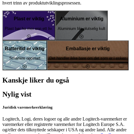
hvert trinn av produktutviklingsprosessen.
Plast er viktig
Aluminium er viktig
Plast bør ha mer enn ett liv.
Aluminium ble plutselig kult
Batteritid er viktig
Emballasje er viktig
Smartere oppstart
Det handler ikke bare om det som er i esken
Kanskje liker du også
Nylig vist
Juridisk varemerkeerklæring
Logitech, Logi, deres logoer og alle andre Logitech-varemerker er
varemerker eller registrerte varemerker for Logitech Europe S.A.
og/eller dets tilknyttede selskaper i USA og andre land. Alle andre