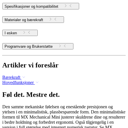
Spesifikasjoner og kompatibilitet
Materialer og bærekraft
I esken
Programvare og Brukerstøtte
Artikler vi foreslår
Bærekraft
Hovedfunksjoner
Føl det. Mestre det.
Den samme mekaniske følelsen og enestående presisjonen og
ytelsen i en minimalistisk, plassbesparende form. Den minimalistiske
formen til MX Mechanical Mini justerer skuldrene dine og resulterer
i bedre holdning og forbedret ergonomi. Også tilgjengelig i en
versjon i full størrelse med integrert numerisk tastatur. Se MX