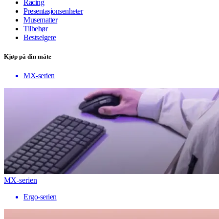
Racing
Presentasjonsenheter
Musematter
Tilbehør
Bestselgere
Kjøp på din måte
MX-serien
MX-serien
Ergo-serien