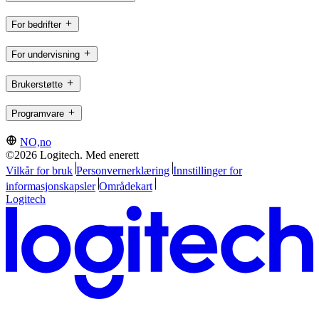
For bedrifter
For undervisning
Brukerstøtte
Programvare
NO,no
©2026 Logitech. Med enerett
Vilkår for bruk
Personvernerklæring
Innstillinger for
informasjonskapsler
Områdekart
Logitech