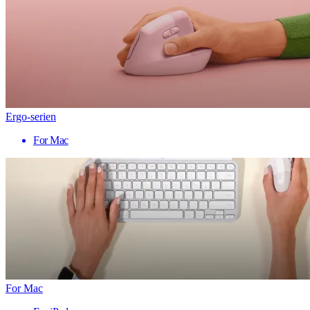
Ergo-serien
For Mac
For Mac