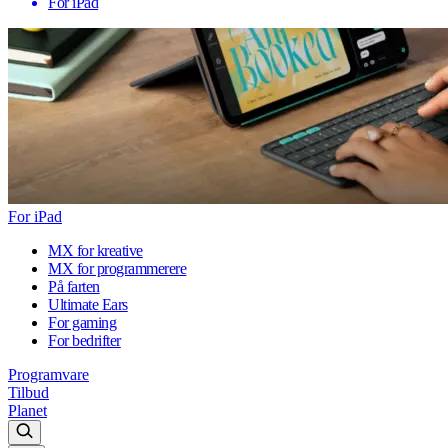
For iPad
For iPad
MX for kreative
MX for programmerere
På farten
Ultimate Ears
For gaming
For bedrifter
Programvare
Tilbud
Planet