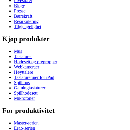
Investorer
Blogg
Presse
Bærekraft
Resirkulering
Tilgjengelighet
Kjøp produkter
Mus
Tastaturer
Hodesett og ørepropper
Webkameraer
Høyttalere
Tastaturetuier for iPad
Spillmus
Gamingtastaturer
Spillhodesett
Mikrofoner
For produktivitet
Master-serien
Ergo-serien