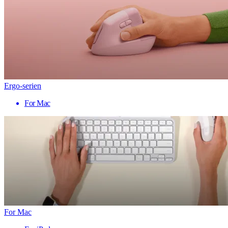
Ergo-serien
For Mac
For Mac