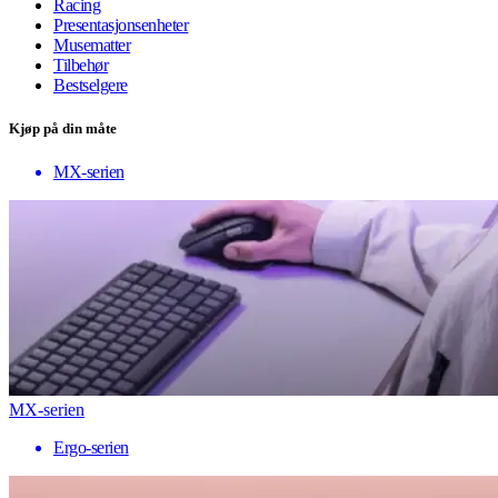
Racing
Presentasjonsenheter
Musematter
Tilbehør
Bestselgere
Kjøp på din måte
MX-serien
MX-serien
Ergo-serien