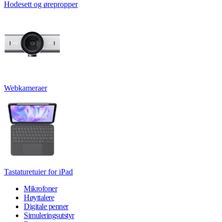
Hodesett og ørepropper
Webkameraer
Tastaturetuier for iPad
Mikrofoner
Høyttalere
Digitale penner
Simuleringsutstyr