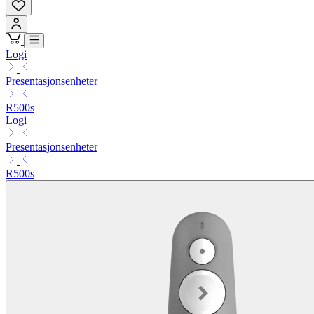
Logi
Presentasjonsenheter
R500s
Logi
Presentasjonsenheter
R500s