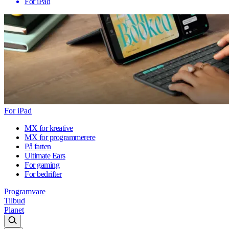
For iPad
For iPad
MX for kreative
MX for programmerere
På farten
Ultimate Ears
For gaming
For bedrifter
Programvare
Tilbud
Planet