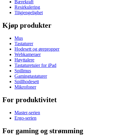
Bærekraft
Resirkulering
Tilgjengelighet
Kjøp produkter
Mus
Tastaturer
Hodesett og ørepropper
Webkameraer
Høyttalere
Tastaturetuier for iPad
Spillmus
Gamingtastaturer
Spillhodesett
Mikrofoner
For produktivitet
Master-serien
Ergo-serien
For gaming og strømming