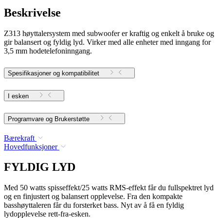
Beskrivelse
Z313 høyttalersystem med subwoofer er kraftig og enkelt å bruke og
gir balansert og fyldig lyd. Virker med alle enheter med inngang for
3,5 mm hodetelefoninngang.
Spesifikasjoner og kompatibilitet
I esken
Programvare og Brukerstøtte
Bærekraft
Hovedfunksjoner
FYLDIG LYD
Med 50 watts spisseffekt/25 watts RMS-effekt får du fullspektret lyd
og en finjustert og balansert opplevelse. Fra den kompakte
basshøyttaleren får du forsterket bass. Nyt av å få en fyldig
lydopplevelse rett-fra-esken.