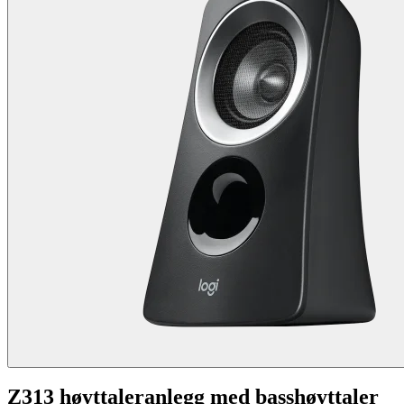
Z313 høyttaleranlegg med basshøyttaler