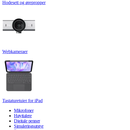
Hodesett og ørepropper
Webkameraer
Tastaturetuier for iPad
Mikrofoner
Høyttalere
Digitale penner
Simuleringsutstyr