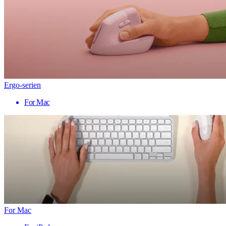
Ergo-serien
For Mac
For Mac