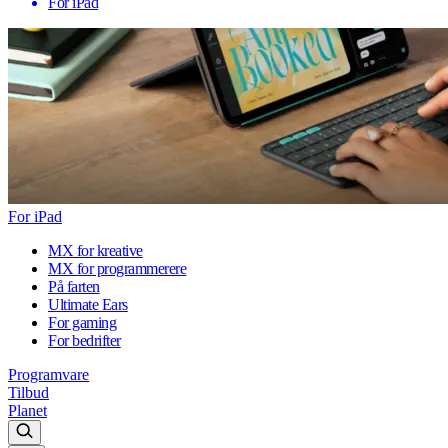
For iPad
For iPad
MX for kreative
MX for programmerere
På farten
Ultimate Ears
For gaming
For bedrifter
Programvare
Tilbud
Planet