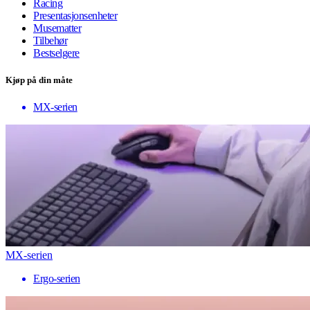
Racing
Presentasjonsenheter
Musematter
Tilbehør
Bestselgere
Kjøp på din måte
MX-serien
MX-serien
Ergo-serien