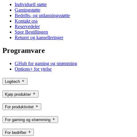
Individuell støtte
Gamingstøtte
Bedrifts- og utdanningsstøtte
Kontakt oss
Reservedeler
Spor Bestillingen
Returer og kanselleringer
Programvare
GHub for gaming og strømming
Options+ for ytelse
Logitech
Kjøp produkter
For produktivitet
For gaming og strømming
For bedrifter