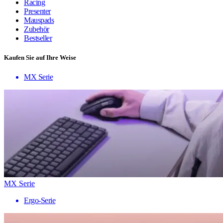
Racing
Presenter
Mauspads
Zubehör
Bestseller
Kaufen Sie auf Ihre Weise
MX Serie
MX Serie
Ergo-Serie