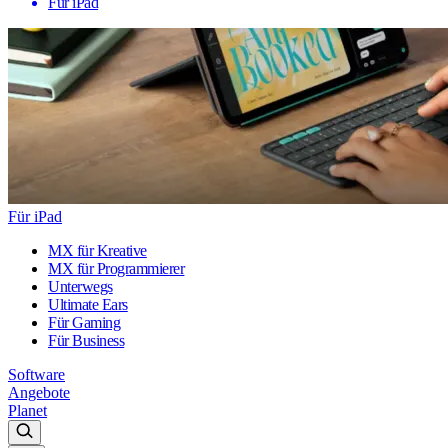
Für iPad
Für iPad
MX für Kreative
MX für Programmierer
Unterwegs
Ultimate Ears
Für Gaming
Für Business
Software
Angebote
Planet