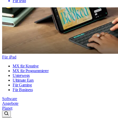
Für iPad
Für iPad
MX für Kreative
MX für Programmierer
Unterwegs
Ultimate Ears
Für Gaming
Für Business
Software
Angebote
Planet