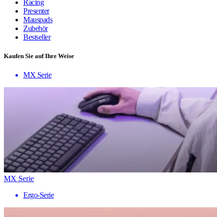
Racing
Presenter
Mauspads
Zubehör
Bestseller
Kaufen Sie auf Ihre Weise
MX Serie
MX Serie
Ergo-Serie