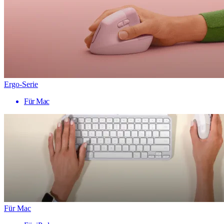
Ergo-Serie
Für Mac
Für Mac