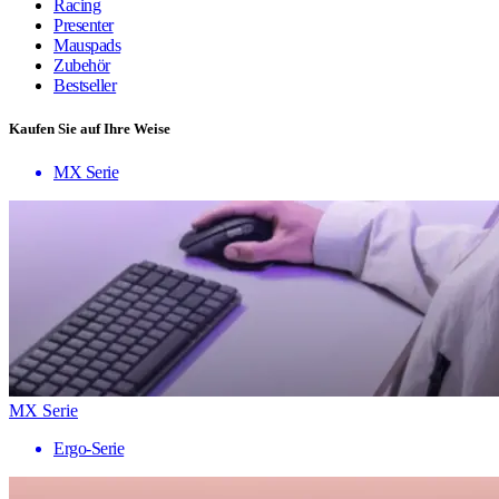
Racing
Presenter
Mauspads
Zubehör
Bestseller
Kaufen Sie auf Ihre Weise
MX Serie
MX Serie
Ergo-Serie