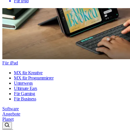
Für iPad
Für iPad
MX für Kreative
MX für Programmierer
Unterwegs
Ultimate Ears
Für Gaming
Für Business
Software
Angebote
Planet