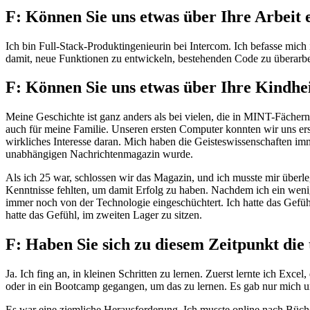
F: Können Sie uns etwas über Ihre Arbeit e
Ich bin Full-Stack-Produktingenieurin bei Intercom. Ich befasse mic
damit, neue Funktionen zu entwickeln, bestehenden Code zu überarbe
F: Können Sie uns etwas über Ihre Kindhe
Meine Geschichte ist ganz anders als bei vielen, die in MINT-Fächern
auch für meine Familie. Unseren ersten Computer konnten wir uns erst
wirkliches Interesse daran. Mich haben die Geisteswissenschaften im
unabhängigen Nachrichtenmagazin wurde.
Als ich 25 war, schlossen wir das Magazin, und ich musste mir überleg
Kenntnisse fehlten, um damit Erfolg zu haben. Nachdem ich ein wenig 
immer noch von der Technologie eingeschüchtert. Ich hatte das Gefühl
hatte das Gefühl, im zweiten Lager zu sitzen.
F: Haben Sie sich zu diesem Zeitpunkt die 
Ja. Ich fing an, in kleinen Schritten zu lernen. Zuerst lernte ich Ex
oder in ein Bootcamp gegangen, um das zu lernen. Es gab nur mich 
Es war eine ziemliche Herausforderung. Ich musste online nach Büch