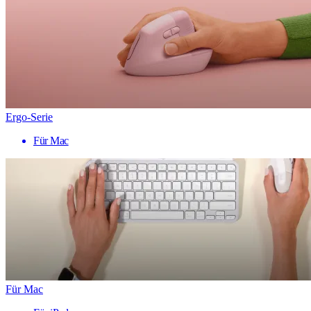
Ergo-Serie
Für Mac
Für Mac