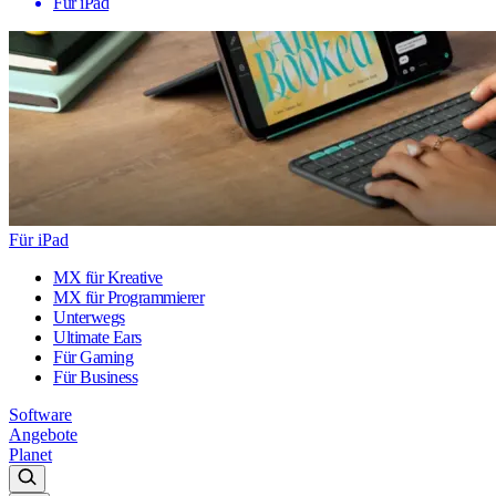
Für iPad
Für iPad
MX für Kreative
MX für Programmierer
Unterwegs
Ultimate Ears
Für Gaming
Für Business
Software
Angebote
Planet