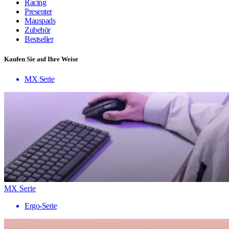
Racing
Presenter
Mauspads
Zubehör
Bestseller
Kaufen Sie auf Ihre Weise
MX Serie
MX Serie
Ergo-Serie