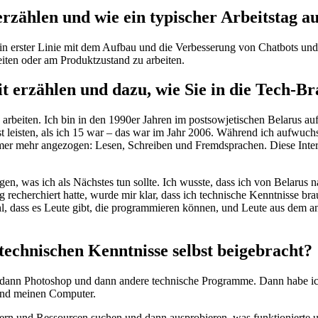
rzählen und wie ein typischer Arbeitstag au
h in erster Linie mit dem Aufbau und die Verbesserung von Chatbots u
iten oder am Produktzustand zu arbeiten.
it erzählen und dazu, wie Sie in die Tech-
 arbeiten. Ich bin in den 1990er Jahren im postsowjetischen Belarus a
 leisten, als ich 15 war – das war im Jahr 2006. Während ich aufwuchs
mer mehr angezogen: Lesen, Schreiben und Fremdsprachen. Diese Intere
en, was ich als Nächstes tun sollte. Ich wusste, dass ich von Belarus n
recherchiert hatte, wurde mir klar, dass ich technische Kenntnisse br
, dass es Leute gibt, die programmieren können, und Leute aus dem and
technischen Kenntnisse selbst beigebracht?
cel, dann Photoshop und dann andere technische Programme. Dann habe ic
und meinen Computer.
ern und Ressourcen suchen und dann ausprobieren, was funktionierte u