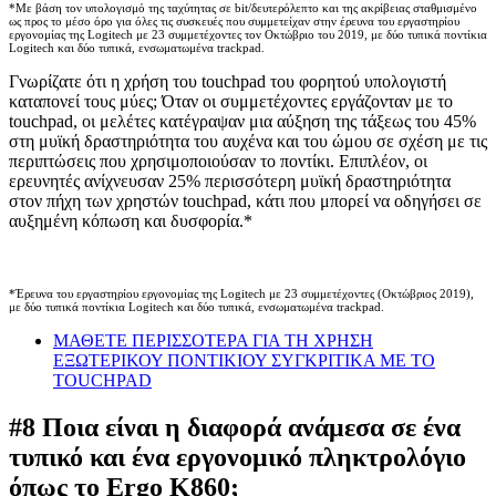
*Με βάση τον υπολογισμό της ταχύτητας σε bit/δευτερόλεπτο και της ακρίβειας σταθμισμένο
ως προς το μέσο όρο για όλες τις συσκευές που συμμετείχαν στην έρευνα του εργαστηρίου
εργονομίας της Logitech με 23 συμμετέχοντες τον Οκτώβριο του 2019, με δύο τυπικά ποντίκια
Logitech και δύο τυπικά, ενσωματωμένα trackpad.
Γνωρίζατε ότι η χρήση του touchpad του φορητού υπολογιστή
καταπονεί τους μύες; Όταν οι συμμετέχοντες εργάζονταν με το
touchpad, οι μελέτες κατέγραψαν μια αύξηση της τάξεως του 45%
στη μυϊκή δραστηριότητα του αυχένα και του ώμου σε σχέση με τις
περιπτώσεις που χρησιμοποιούσαν το ποντίκι. Επιπλέον, οι
ερευνητές ανίχνευσαν 25% περισσότερη μυϊκή δραστηριότητα
στον πήχη των χρηστών touchpad, κάτι που μπορεί να οδηγήσει σε
αυξημένη κόπωση και δυσφορία.*
*Έρευνα του εργαστηρίου εργονομίας της Logitech με 23 συμμετέχοντες (Οκτώβριος 2019),
με δύο τυπικά ποντίκια Logitech και δύο τυπικά, ενσωματωμένα trackpad.
ΜΑΘΕΤΕ ΠΕΡΙΣΣΟΤΕΡΑ ΓΙΑ ΤΗ ΧΡΗΣΗ
ΕΞΩΤΕΡΙΚΟΥ ΠΟΝΤΙΚΙΟΥ ΣΥΓΚΡΙΤΙΚΑ ΜΕ ΤΟ
TOUCHPAD
#8 Ποια είναι η διαφορά ανάμεσα σε ένα
τυπικό και ένα εργονομικό πληκτρολόγιο
όπως το Ergo K860;