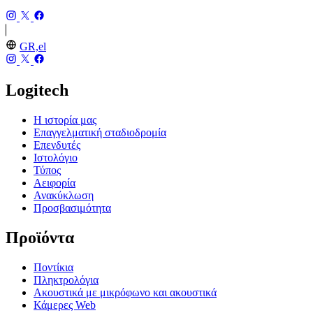
GR,el
Logitech
Η ιστορία μας
Επαγγελματική σταδιοδρομία
Επενδυτές
Ιστολόγιο
Τύπος
Αειφορία
Ανακύκλωση
Προσβασιμότητα
Προϊόντα
Ποντίκια
Πληκτρολόγια
Ακουστικά με μικρόφωνο και ακουστικά
Κάμερες Web