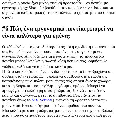
σωλήνα, η οποία έχει μικρή φυσική προστασία. Ένα ποντίκι με
εργονομική σχεδίαση θα βοηθήσει τον καρπό να είναι ίσιος και να
σηκώνεται από το τραπέζι, τοποθετώντας το χέρι σε μια πιο φυσική
στάση.
#6 Πώς ένα εργονομικό ποντίκι μπορεί να
είναι καλύτερο για εμένα;
Ο κάθε άνθρωπος είναι διαφορετικός και η σχεδίαση του ποντικιού
σας θα πρέπει να είναι προσαρμοσμένη στις συγκεκριμένες
ανάγκες σας. Αν αναζητάτε τη μέγιστη άνεση, το εργονομικό
ποντίκι μπορεί να είναι η σωστή λύση που θα σας βοηθήσει να
νιώθετε καλά και να αποδίδετε καλύτερα.
Πρώτο και κυριότερο, ένα ποντίκι που τοποθετεί τον βραχίονα σε
φυσική θέση «χειραψίας» μπορεί να συμβάλει στη μείωση της
καταπόνησης των μυών
*
, βοηθώντας σας να αισθάνεστε χαλαροί
κατά τη διάρκεια μιας μεγάλης εργάσιμης ημέρας. Μπορεί να
προαγάγει μια καλύτερη στάση σώματος, ξεκινώντας από τον
καρπό και φτάνοντας μέχρι το αντιβράχιο. Γνωρίζατε ότι τα
ποντίκια όπως το
MX Vertical
μειώνουν τη δραστηριότητα των
μυών κατά 10% σε σύγκριση με ένα παραδοσιακό ποντίκι;
Μια καλύτερη στάση σώματος μπορεί να μειώσει την υπερβολική
πίεση που ασκείται στους τένοντες και στα νεύρα που διασχίζουν