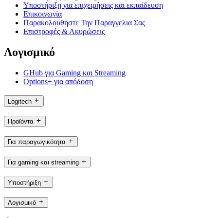
Υποστήριξη για επιχειρήσεις και εκπαίδευση
Επικοινωνία
Παρακολουθηστε Την Παραγγελια Σας
Επιστροφές & Ακυρώσεις
Λογισμικό
GHub για Gaming και Streaming
Options+ για απόδοση
Logitech
Προϊόντα
Για παραγωγικότητα
Για gaming και streaming
Υποστήριξη
Λογισμικό