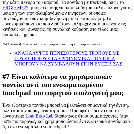
την κάτω πλευρά του καρπού. Τα ποντίκια με trackball, όπως το
ERGO M575
, μπορεί επίσης να αποτελούν μια καλή επιλογή για τη
μείωση των επαναλαμβανόμενων κινήσεων, οι οποίες
συνεπάγονται επαναλαμβανόμενη μυϊκή καταπόνηση. Τα
εργονομικά ποντίκια που διαθέτουν καλή σχεδίαση μειώνουν τις
κινήσεις και, συνεπώς, τη συνολική κούραση στο τέλος μιας
δύσκολης ημέρας.
*MX Vertical σε σύγκριση με ένα παραδοσιακό, μη κατακόρυφο ποντίκι.
ΑΝΑΚΑΛΥΨΤΕ ΠΕΡΙΣΣΟΤΕΡΟΥΣ ΤΡΟΠΟΥΣ ΜΕ
ΤΟΥΣ ΟΠΟΙΟΥΣ ΤΑ ΕΡΓΟΝΟΜΙΚΑ ΠΟΝΤΙΚΙΑ
ΜΠΟΡΟΥΝ ΝΑ ΣΥΜΒΑΛΟΥΝ ΣΤΗΝ ΕΥΕΞΙΑ ΣΑΣ
#7 Είναι καλύτερο να χρησιμοποιών
ποντίκι αντί του ενσωματωμένου
touchpad του φορητού υπολογιστή μου;
Ένα εξωτερικό ποντίκι μπορεί να βελτιώσει σημαντικά την άνεση,
αλλά και την παραγωγικότητά σας! Πρόσφατη έρευνα από το
εργαστήριο
Logi Ergo Lab
διαπίστωσε ότι οι συμμετέχοντες ήταν
50% πιο παραγωγικοί χρησιμοποιώντας ένα εξωτερικό ποντίκι από
ό,τι ένα ενσωματωμένο touchpad.*