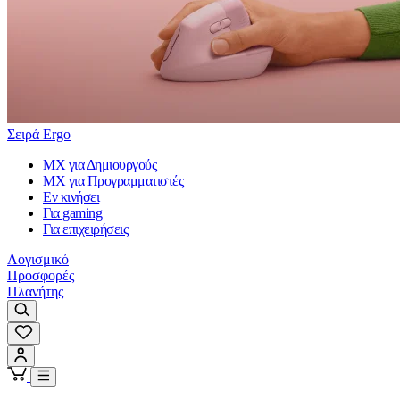
Σειρά Ergo
MX για Δημιουργούς
MX για Προγραμματιστές
Εν κινήσει
Για gaming
Για επιχειρήσεις
Λογισμικό
Προσφορές
Πλανήτης