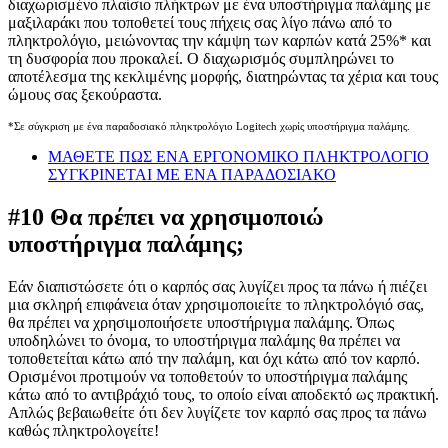
διαχωρισμένο πλαίσιο πλήκτρων με ένα υποστήριγμα παλάμης με
μαξιλαράκι που τοποθετεί τους πήχεις σας λίγο πάνω από το
πληκτρολόγιο, μειώνοντας την κάμψη των καρπών κατά 25%
*
και
τη δυσφορία που προκαλεί. Ο διαχωρισμός συμπληρώνει το
αποτέλεσμα της κεκλιμένης μορφής, διατηρώντας τα χέρια και τους
ώμους σας ξεκούραστα.
*Σε σύγκριση με ένα παραδοσιακό πληκτρολόγιο Logitech χωρίς υποστήριγμα παλάμης.
ΜΑΘΕΤΕ ΠΩΣ ΕΝΑ ΕΡΓΟΝΟΜΙΚΟ ΠΛΗΚΤΡΟΛΟΓΙΟ
ΣΥΓΚΡΙΝΕΤΑΙ ΜΕ ΕΝΑ ΠΑΡΑΔΟΣΙΑΚΟ
#10 Θα πρέπει να χρησιμοποιώ
υποστήριγμα παλάμης;
Εάν διαπιστώσετε ότι ο καρπός σας λυγίζει προς τα πάνω ή πιέζει
μια σκληρή επιφάνεια όταν χρησιμοποιείτε το πληκτρολόγιό σας,
θα πρέπει να χρησιμοποιήσετε υποστήριγμα παλάμης. Όπως
υποδηλώνει το όνομα, το υποστήριγμα παλάμης θα πρέπει να
τοποθετείται κάτω από την παλάμη, και όχι κάτω από τον καρπό.
Ορισμένοι προτιμούν να τοποθετούν το υποστήριγμα παλάμης
κάτω από το αντιβράχιό τους, το οποίο είναι αποδεκτό ως πρακτική.
Απλώς βεβαιωθείτε ότι δεν λυγίζετε τον καρπό σας προς τα πάνω
καθώς πληκτρολογείτε!