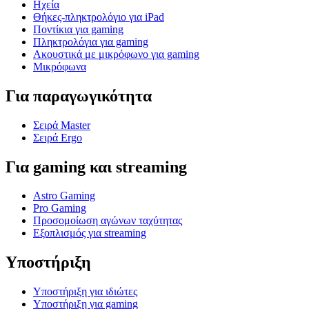
Ηχεία
Θήκες-πληκτρολόγιο για iPad
Ποντίκια για gaming
Πληκτρολόγια για gaming
Ακουστικά με μικρόφωνο για gaming
Μικρόφωνα
Για παραγωγικότητα
Σειρά Master
Σειρά Ergo
Για gaming και streaming
Astro Gaming
Pro Gaming
Προσομοίωση αγώνων ταχύτητας
Εξοπλισμός για streaming
Υποστήριξη
Υποστήριξη για ιδιώτες
Υποστήριξη για gaming