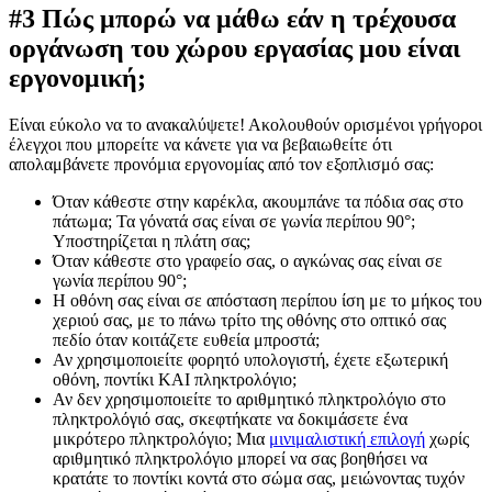
#3 Πώς μπορώ να μάθω εάν η τρέχουσα
οργάνωση του χώρου εργασίας μου είναι
εργονομική;
Είναι εύκολο να το ανακαλύψετε! Ακολουθούν ορισμένοι γρήγοροι
έλεγχοι που μπορείτε να κάνετε για να βεβαιωθείτε ότι
απολαμβάνετε προνόμια εργονομίας από τον εξοπλισμό σας:
Όταν κάθεστε στην καρέκλα, ακουμπάνε τα πόδια σας στο
πάτωμα; Τα γόνατά σας είναι σε γωνία περίπου 90°;
Υποστηρίζεται η πλάτη σας;
Όταν κάθεστε στο γραφείο σας, ο αγκώνας σας είναι σε
γωνία περίπου 90°;
Η οθόνη σας είναι σε απόσταση περίπου ίση με το μήκος του
χεριού σας, με το πάνω τρίτο της οθόνης στο οπτικό σας
πεδίο όταν κοιτάζετε ευθεία μπροστά;
Αν χρησιμοποιείτε φορητό υπολογιστή, έχετε εξωτερική
οθόνη, ποντίκι ΚΑΙ πληκτρολόγιο;
Αν δεν χρησιμοποιείτε το αριθμητικό πληκτρολόγιο στο
πληκτρολόγιό σας, σκεφτήκατε να δοκιμάσετε ένα
μικρότερο πληκτρολόγιο; Μια
μινιμαλιστική επιλογή
χωρίς
αριθμητικό πληκτρολόγιο μπορεί να σας βοηθήσει να
κρατάτε το ποντίκι κοντά στο σώμα σας, μειώνοντας τυχόν