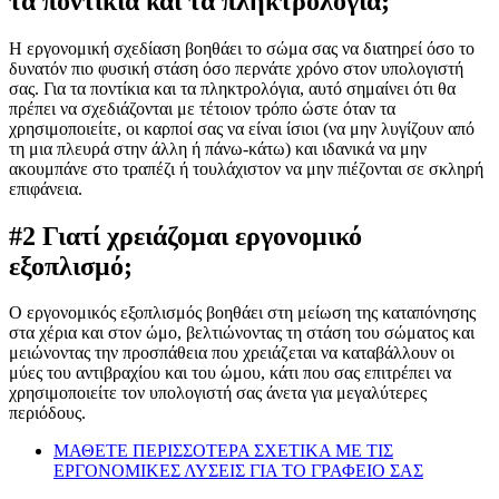
τα ποντίκια και τα πληκτρολόγια;
Η εργονομική σχεδίαση βοηθάει το σώμα σας να διατηρεί όσο το
δυνατόν πιο φυσική στάση όσο περνάτε χρόνο στον υπολογιστή
σας. Για τα ποντίκια και τα πληκτρολόγια, αυτό σημαίνει ότι θα
πρέπει να σχεδιάζονται με τέτοιον τρόπο ώστε όταν τα
χρησιμοποιείτε, οι καρποί σας να είναι ίσιοι (να μην λυγίζουν από
τη μια πλευρά στην άλλη ή πάνω-κάτω) και ιδανικά να μην
ακουμπάνε στο τραπέζι ή τουλάχιστον να μην πιέζονται σε σκληρή
επιφάνεια.
#2 Γιατί χρειάζομαι εργονομικό
εξοπλισμό;
Ο εργονομικός εξοπλισμός βοηθάει στη μείωση της καταπόνησης
στα χέρια και στον ώμο, βελτιώνοντας τη στάση του σώματος και
μειώνοντας την προσπάθεια που χρειάζεται να καταβάλλουν οι
μύες του αντιβραχίου και του ώμου, κάτι που σας επιτρέπει να
χρησιμοποιείτε τον υπολογιστή σας άνετα για μεγαλύτερες
περιόδους.
ΜΑΘΕΤΕ ΠΕΡΙΣΣΟΤΕΡΑ ΣΧΕΤΙΚΑ ΜΕ ΤΙΣ
ΕΡΓΟΝΟΜΙΚΕΣ ΛΥΣΕΙΣ ΓΙΑ ΤΟ ΓΡΑΦΕΙΟ ΣΑΣ