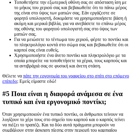
Τοποθετήστε την εξωτερική οθόνη σας σε απόσταση ίση με
το μήκος του χεριού σας και βεβαιωθείτε ότι το πάνω μέρος
της είναι στο ύψος των ματιών σας. Εάν εργάζεστε σε
φορητό υπολογιστή, δοκιμάστε να χρησιμοποιήσετε βάση ή
ακόμη και μερικά βιβλία, για να ανεβάσετε το επάνω μέρος
της οθόνης του φορητού υπολογιστή σας στο ύψος των
ματιών σας.
Για να μειώσετε το τέντωμα του χεριού, φέρτε το ποντίκι και
το πληκτρολόγιο κοντά στο σώμα σας και βεβαιωθείτε ότι οι
καρποί σας είναι ευθείς.
Χρησιμοποιήστε ένα άνετο ποντίκι και πληκτρολόγιο με τα
οποία μπορείτε να τοποθετήσετε τα χέρια, τους καρπούς και
τα αντιβράχιά σας σε φυσική και άνετη στάση.
Θέλετε να
πάτε την εργονομία του γραφείου στο σπίτι στο επόμενο
επίπεδο
; Εμείς είμαστε εδώ!
#5 Ποια είναι η διαφορά ανάμεσα σε ένα
τυπικό και ένα εργονομικό ποντίκι;
Όταν χρησιμοποιούν ένα τυπικό ποντίκι, οι άνθρωποι τείνουν να
λυγίζουν το χέρι τους στο σημείο του καρπού και ο καρπός τείνει
να πιέζει το τραπέζι. Και τα δύο αυτά πράγματα μπορούν να
συμβάλουν στην άσκηση πίεσης στην περιοχή του καρπιαίου