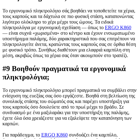
Το εργονομικό πληκτρολόγιο σάς βοηθάει να τοποθετείτε τα χέρια,
τους καρπούς και τα δάχτυλα σε πιο φυσική στάση, καταπονώντας
λιγότερο ολόκληρο το χέρι μέχρι τους ώμους. Τα ειδικά
πληκτρολόγια με εργονομική σχεδίαση — όπως το
ERGO K860
— είναι συχνά «χωρισμένα» στο κέντρο και έχουν ενσωματωμένο
υποστήριγμα παλάμης, δύο χαρακτηριστικά που σας επιτρέπουν να
πληκτρολογείτε άνετα, κρατώντας τους καρπούς σας σε όρθια θέση
με φυσικό τρόπο. Συνήθως διαθέτουν μια ελαφριά καμπύλη στη
μέση, ακριβώς όπως τα χέρια σας όταν ακουμπούν στο τραπέζι.
#9 Βοηθούν πραγματικά τα εργονομικά
πληκτρολόγια;
Το εργονομικό πληκτρολόγιο μπορεί πραγματικά να συμβάλει στην
ενίσχυση της ευεξίας σας όσο εργάζεστε. Βοηθά στη βελτίωση της
συνολικής στάσης του σώματός σας και παρέχει υποστήριξη για
τους καρπούς όσο δουλεύετε από το πρωί μέχρι το βράδυ. Σε
συνδυασμό με ένα μαξιλαράκι για την υποστήριξη της παλάμης,
έχετε όλα όσα χρειάζεστε για να εξαλείψετε την καταπόνηση των
καρπών.
Για παράδειγμα, το
ERGO K860
συνδυάζει ένα καμπύλο,