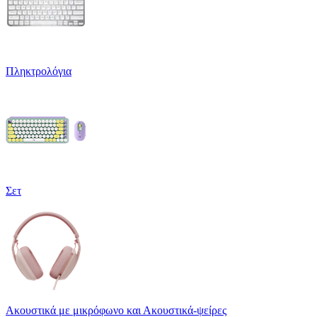
Πληκτρολόγια
Σετ
Ακουστικά με μικρόφωνο και Ακουστικά-ψείρες