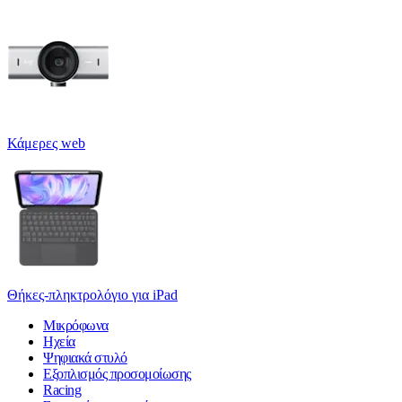
Κάμερες web
Θήκες-πληκτρολόγιο για iPad
Μικρόφωνα
Ηχεία
Ψηφιακά στυλό
Εξοπλισμός προσομοίωσης
Racing