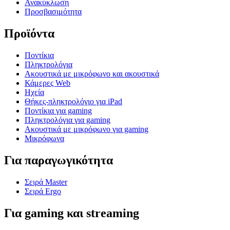
Ανακύκλωση
Προσβασιμότητα
Προϊόντα
Ποντίκια
Πληκτρολόγια
Ακουστικά με μικρόφωνο και ακουστικά
Κάμερες Web
Ηχεία
Θήκες-πληκτρολόγιο για iPad
Ποντίκια για gaming
Πληκτρολόγια για gaming
Ακουστικά με μικρόφωνο για gaming
Μικρόφωνα
Για παραγωγικότητα
Σειρά Master
Σειρά Ergo
Για gaming και streaming