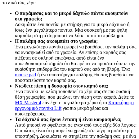
το δικό σας χέρι:
Ο παράμεσος και το μικρό δάχτυλο πάντα ακουμπούν
στο γραφείο;
Δοκιμάστε ένα ποντίκι με στήριξη για το μικρό δάχτυλο ή
ίσως ένα μεγαλύτερο ποντίκι. Μια συσκευή με πιο ψηλή
καμπύλη στη μέση μπορεί να λύσει αυτό το πρόβλημα.
Η παλάμη σας ακουμπάει στο γραφείο;
Ένα μεγαλύτερο ποντίκι μπορεί να βοηθήσει την παλάμη σας
να ανασηκωθεί από το γραφείο. Αν επίσης ο καρπός σας
πιέζεται σε σκληρή επιφάνεια, αυτό είναι ένα
προειδοποιητικό σημάδι ότι θα πρέπει να προστατεύσετε την
ευαίσθητη επιδερμίδα του καρπού σας από τη βλάβη. Ένα
mouse pad
ή ένα υποστήριγμα παλάμης θα σας βοηθήσει να
προστατεύσετε τον καρπό σας.
Νιώθετε πίεση ή δυσφορία στον καρπό σας;
Ένα ποντίκι με κλίση τοποθετεί το χέρι σας σε πιο φυσική
θέση χειραψίας, που μειώνει την πίεση στον καρπό. Δείτε το
MX Master 4
εάν έχετε μεγαλύτερα χέρια ή το
Κατακόρυφο
εργονομικό ποντίκι Lift
για πιο μικρά χέρια και
αριστερόχειρες.
Τα δάχτυλά σας έχουν ένταση ή είναι κουρασμένα;
Αυτό μπορεί να οφείλεται σε έναν από τους εξής δύο λόγους:
Ο πρώτος είναι ότι μπορεί να χρειάζεστε λίγη περισσότερη
υποστήριξη. Δοκιμάστε να στηρίξετε την παλάμη σας, με ένα