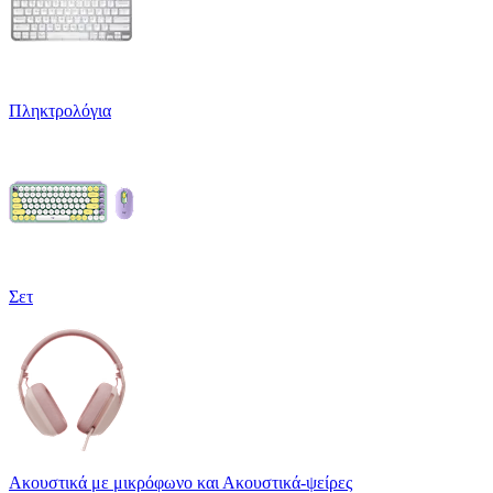
Πληκτρολόγια
Σετ
Ακουστικά με μικρόφωνο και Ακουστικά-ψείρες