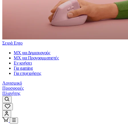
Σειρά Ergo
MX για Δημιουργούς
MX για Προγραμματιστές
Εν κινήσει
Για gaming
Για επιχειρήσεις
Λογισμικό
Προσφορές
Πλανήτης