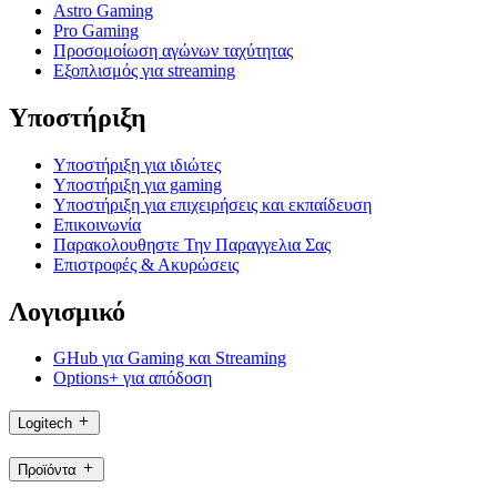
Astro Gaming
Pro Gaming
Προσομοίωση αγώνων ταχύτητας
Εξοπλισμός για streaming
Υποστήριξη
Υποστήριξη για ιδιώτες
Υποστήριξη για gaming
Υποστήριξη για επιχειρήσεις και εκπαίδευση
Επικοινωνία
Παρακολουθηστε Την Παραγγελια Σας
Επιστροφές & Ακυρώσεις
Λογισμικό
GHub για Gaming και Streaming
Options+ για απόδοση
Logitech
Προϊόντα