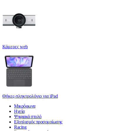
Κάμερες web
Θήκες-πληκτρολόγιο για iPad
Μικρόφωνα
Ηχεία
Ψηφιακά στυλό
Εξοπλισμός προσομοίωσης
Racing