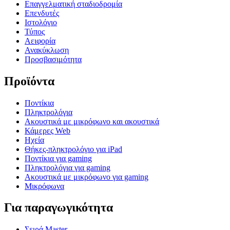
Επαγγελματική σταδιοδρομία
Επενδυτές
Ιστολόγιο
Τύπος
Αειφορία
Ανακύκλωση
Προσβασιμότητα
Προϊόντα
Ποντίκια
Πληκτρολόγια
Ακουστικά με μικρόφωνο και ακουστικά
Κάμερες Web
Ηχεία
Θήκες-πληκτρολόγιο για iPad
Ποντίκια για gaming
Πληκτρολόγια για gaming
Ακουστικά με μικρόφωνο για gaming
Μικρόφωνα
Για παραγωγικότητα
Σειρά Master