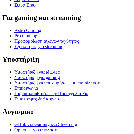
Σειρά Ergo
Για gaming και streaming
Astro Gaming
Pro Gaming
Προσομοίωση αγώνων ταχύτητας
Εξοπλισμός για streaming
Υποστήριξη
Υποστήριξη για ιδιώτες
Υποστήριξη για gaming
Υποστήριξη για επιχειρήσεις και εκπαίδευση
Επικοινωνία
Παρακολουθηστε Την Παραγγελια Σας
Επιστροφές & Ακυρώσεις
Λογισμικό
GHub για Gaming και Streaming
Options+ για απόδοση