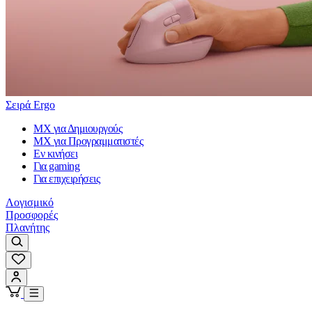
Σειρά Ergo
MX για Δημιουργούς
MX για Προγραμματιστές
Εν κινήσει
Για gaming
Για επιχειρήσεις
Λογισμικό
Προσφορές
Πλανήτης