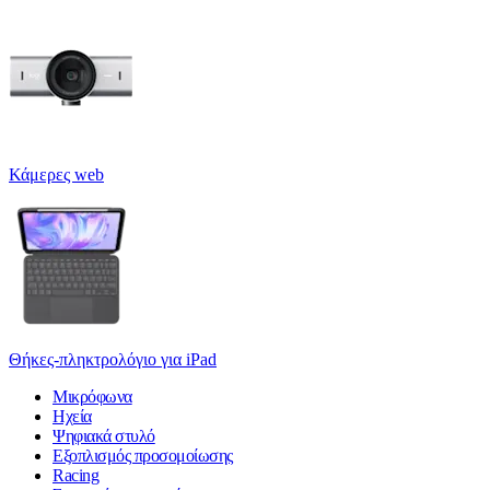
Κάμερες web
Θήκες-πληκτρολόγιο για iPad
Μικρόφωνα
Ηχεία
Ψηφιακά στυλό
Εξοπλισμός προσομοίωσης
Racing