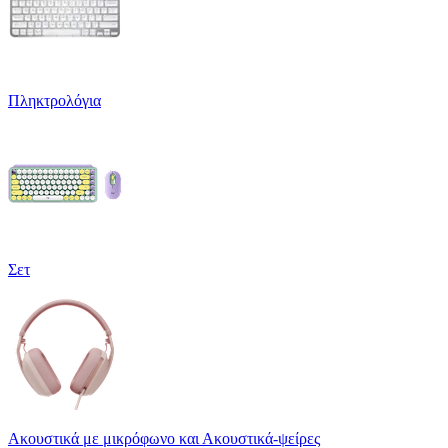
Πληκτρολόγια
Σετ
Ακουστικά με μικρόφωνο και Ακουστικά-ψείρες