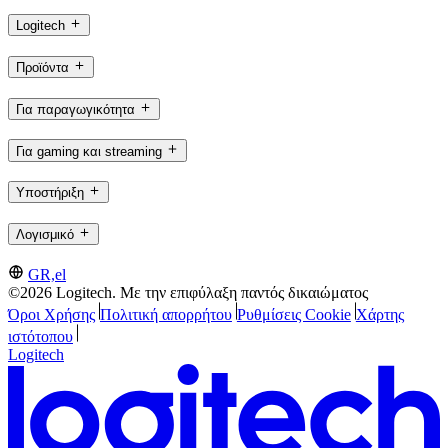
Logitech
Προϊόντα
Για παραγωγικότητα
Για gaming και streaming
Υποστήριξη
Λογισμικό
GR,el
©2026 Logitech. Με την επιφύλαξη παντός δικαιώματος
Όροι Χρήσης
Πολιτική απορρήτου
Ρυθμίσεις Cookie
Χάρτης
ιστότοπου
Logitech