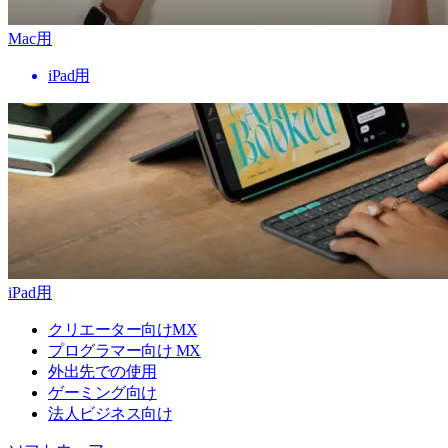
Mac用
iPad用
iPad用
クリエーター向けMX
プログラマー向け MX
外出先での使用
ゲーミング向け
法人ビジネス向け