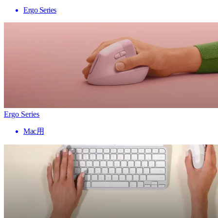
Ergo Series
Ergo Series
Mac用