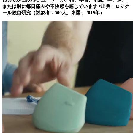
15% の米国の PC ユーザーが、指、手首、前腕、手、肩、
または肘に毎日痛みや不快感を感じています *出典：ロジク
ール独自研究（対象者：500人、米国、2019年）