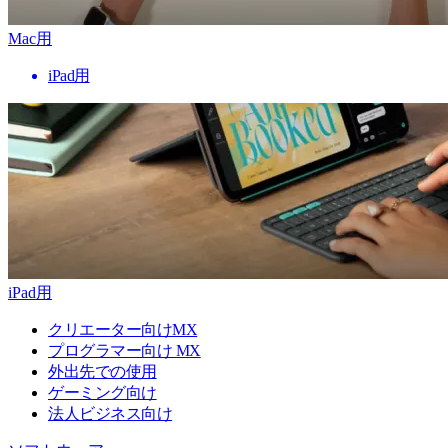
Mac用
iPad用
iPad用
クリエーター向けMX
プログラマー向け MX
外出先での使用
ゲーミング向け
法人ビジネス向け