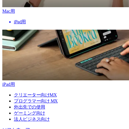
Mac用
iPad用
iPad用
クリエーター向けMX
プログラマー向け MX
外出先での使用
ゲーミング向け
法人ビジネス向け