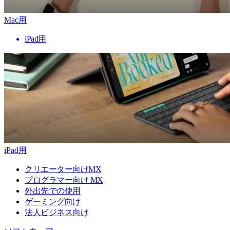
Mac用
iPad用
iPad用
クリエーター向けMX
プログラマー向け MX
外出先での使用
ゲーミング向け
法人ビジネス向け