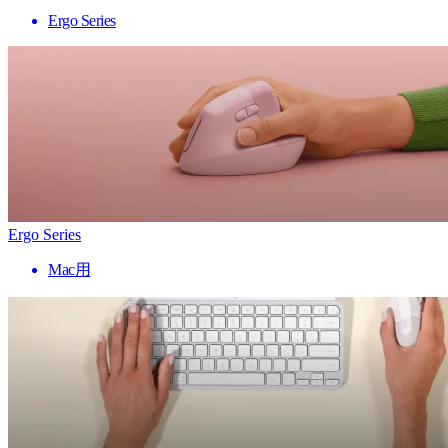
Ergo Series
Ergo Series
Mac用