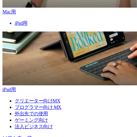
Mac用
iPad用
iPad用
クリエーター向けMX
プログラマー向け MX
外出先での使用
ゲーミング向け
法人ビジネス向け