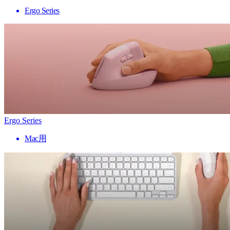
Ergo Series
Ergo Series
Mac用