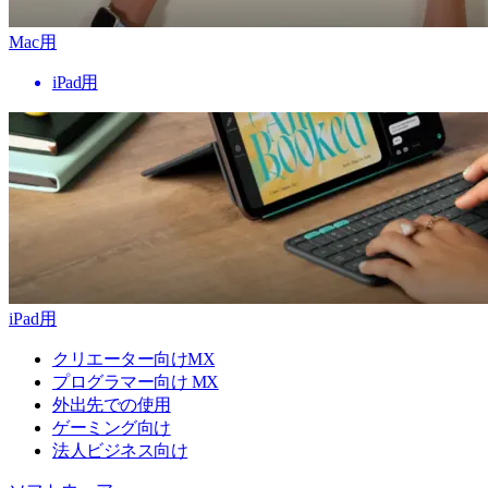
Mac用
iPad用
iPad用
クリエーター向けMX
プログラマー向け MX
外出先での使用
ゲーミング向け
法人ビジネス向け