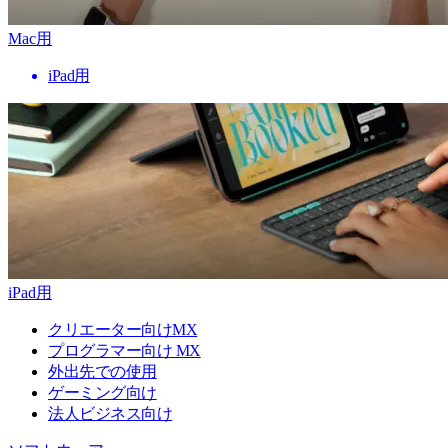
Mac用
iPad用
iPad用
クリエーター向けMX
プログラマー向け MX
外出先での使用
ゲーミング向け
法人ビジネス向け