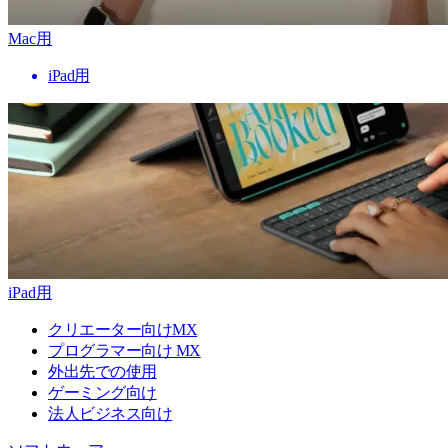
Mac用
iPad用
iPad用
クリエーター向けMX
プログラマー向け MX
外出先での使用
ゲーミング向け
法人ビジネス向け