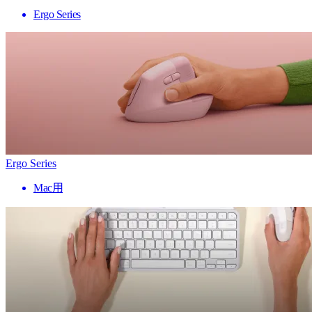
Ergo Series
Ergo Series
Mac用