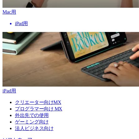
Mac用
iPad用
iPad用
クリエーター向けMX
プログラマー向け MX
外出先での使用
ゲーミング向け
法人ビジネス向け