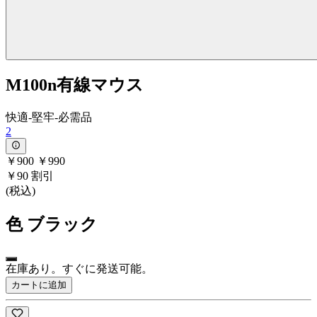
M100n有線マウス
快適-堅牢-必需品
2
￥900
￥990
￥90 割引
(税込)
色
ブラック
在庫あり。すぐに発送可能。
カートに追加