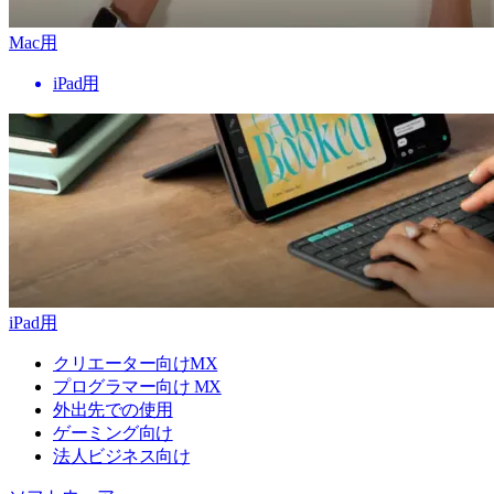
Mac用
iPad用
iPad用
クリエーター向けMX
プログラマー向け MX
外出先での使用
ゲーミング向け
法人ビジネス向け