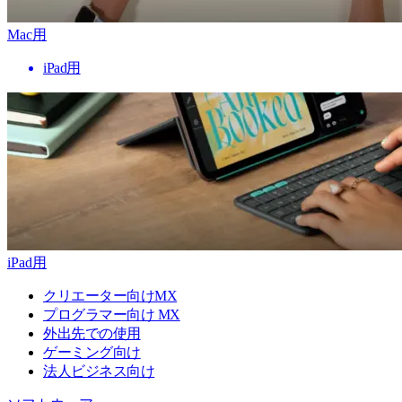
Mac用
iPad用
iPad用
クリエーター向けMX
プログラマー向け MX
外出先での使用
ゲーミング向け
法人ビジネス向け