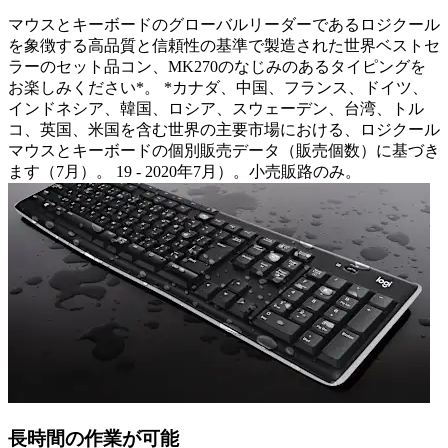
マウスとキーボードのグローバルリーダーであるロジクール
を象徴する高品質と信頼性の基準で製造された世界ベストセ
ラーのセット品コン、MK270のなじみのあるタイピングを
お楽しみください*。 *カナダ、中国、フランス、ドイツ、
インドネシア、韓国、ロシア、スウェーデン、台湾、トル
コ、英国、米国を含む世界の主要市場における、ロジクール
マウスとキーボードの個別販売データ（販売個数）に基づき
ます（7月）。 19 - 2020年7月）。小売販路のみ。
長時間の作業が可能